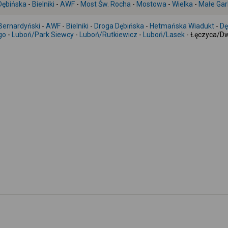
Dębińska
-
Bielniki
-
AWF
-
Most Św. Rocha
-
Mostowa
-
Wielka
-
Małe Gar
 Bernardyński
-
AWF
-
Bielniki
-
Droga Dębińska
-
Hetmańska Wiadukt
-
Dę
go
-
Luboń/Park Siewcy
-
Luboń/Rutkiewicz
-
Luboń/Lasek
- Łęczyca/D