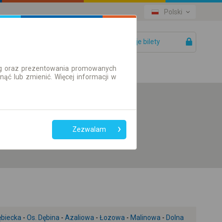
Polski
Twoje bilety
Pomoc
ług oraz prezentowania promowanych
ć lub zmienić. Więcej informacji w
Preferuj bez
przesiadek
Zezwalam
Tylko bilet online
biecka
-
Os. Dębina
-
Azaliowa
-
Łozowa
-
Malinowa
-
Dolna