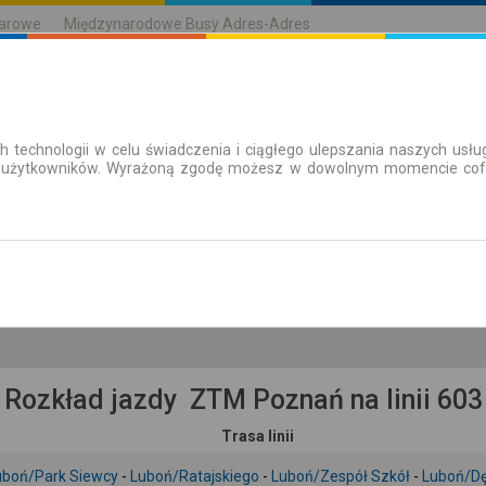
karowe
Międzynarodowe Busy Adres-Adres
h technologii w celu świadczenia i ciągłego ulepszania naszych us
| Bilety
Bilety okresowe
 użytkowników. Wyrażoną zgodę możesz w dowolnym momencie cofną
cz. 6 sie.
-- : --
Rozkład jazdy ZTM Poznań na linii 603
Trasa linii
uboń/Park Siewcy
-
Luboń/Ratajskiego
-
Luboń/Zespół Szkół
-
Luboń/Dę