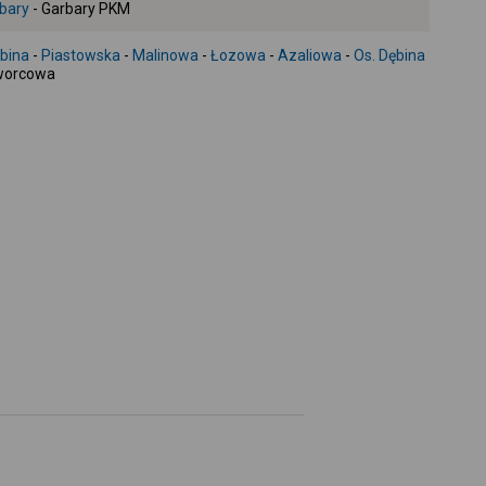
bary
- Garbary PKM
+
-
bina
-
Piastowska
-
Malinowa
-
Łozowa
-
Azaliowa
-
Os. Dębina
worcowa