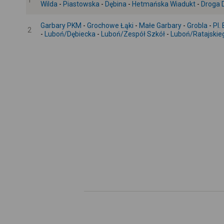
1
Wilda
-
Piastowska
-
Dębina
-
Hetmańska Wiadukt
-
Droga 
Garbary PKM
-
Grochowe Łąki
-
Małe Garbary
-
Grobla
-
Pl.
2
-
Luboń/Dębiecka
-
Luboń/Zespół Szkół
-
Luboń/Ratajskie