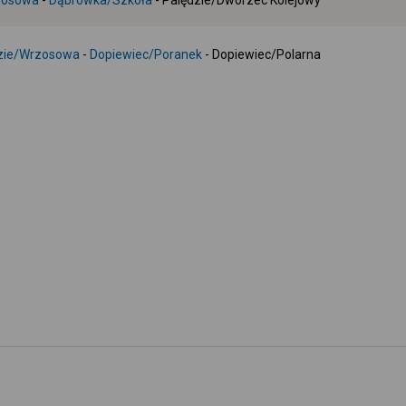
zosowa
-
Dąbrówka/Szkoła
- Palędzie/Dworzec Kolejowy
zie/Wrzosowa
-
Dopiewiec/Poranek
- Dopiewiec/Polarna