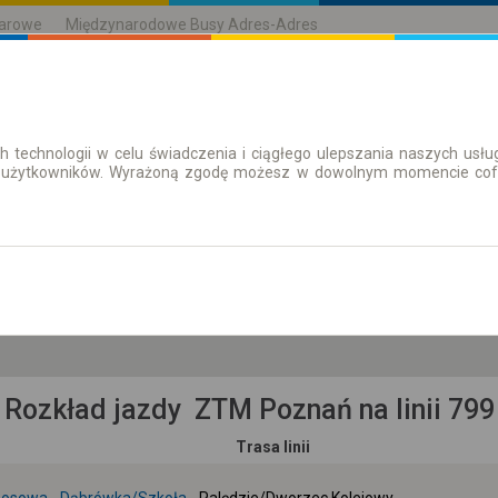
karowe
Międzynarodowe Busy Adres-Adres
h technologii w celu świadczenia i ciągłego ulepszania naszych us
| Bilety
Bilety okresowe
 użytkowników. Wyrażoną zgodę możesz w dowolnym momencie cofną
pt. 7 sie.
-- : --
Rozkład jazdy ZTM Poznań na linii 799
Trasa linii