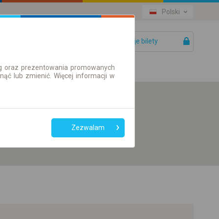
Polski
Twoje bilety
Pomoc
ług oraz prezentowania promowanych
ć lub zmienić. Więcej informacji w
Preferuj bez
przesiadek
Zezwalam
Tylko bilet online