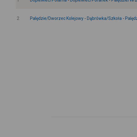
1
Dopiewiec/Polarna
-
Dopiewiec/Poranek
-
Palędzie/Wr
2
Palędzie/Dworzec Kolejowy
-
Dąbrówka/Szkoła
-
Palęd