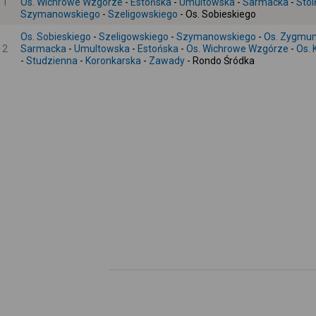
1
Os. Wichrowe Wzgórze
-
Estońska
-
Umultowska
-
Sarmacka
-
Stoi
Szymanowskiego
-
Szeligowskiego
- Os. Sobieskiego
Os. Sobieskiego
-
Szeligowskiego
-
Szymanowskiego
-
Os. Zygmun
2
Sarmacka
-
Umultowska
-
Estońska
-
Os. Wichrowe Wzgórze
-
Os.
-
Studzienna
-
Koronkarska
-
Zawady
- Rondo Śródka