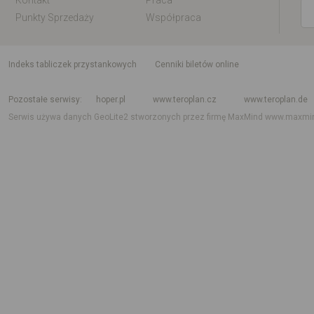
Kontakt
Praca
Punkty Sprzedaży
Współpraca
indeks tabliczek przystankowych
Cenniki biletów online
Rozkład jazdy krajowy i międzynarodowy
Rozkład jazdy autobusów
Rozk
Pozostałe serwisy
hoper.pl
www.teroplan.cz
www.teroplan.de
Serwis używa danych GeoLite2 stworzonych przez firmę MaxMind
www.maxmi