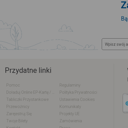
Z
Bą
Przydatne linki
Pomoc
Regulaminy
Doładuj Online EP-Kartę / EM-Kartę
Polityka Prywatności
Tabliczki Przystankowe
Ustawienia Cookies
Przewoźnicy
Komunikaty
Zarejestruj Się
Projekty UE
Twoje Bilety
Zamówienia