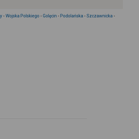
+
-
zy
-
Wojska Polskiego
-
Golęcin
-
Podolańska
-
Szczawnicka
-