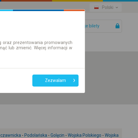
Polski
Twoje bilety
Pomoc
ług oraz prezentowania promowanych
ć lub zmienić. Więcej informacji w
Preferuj bez
przesiadek
Zezwalam
Tylko bilet online
czawnicka
-
Podolańska
-
Golęcin
-
Wojska Polskiego
-
Wojska