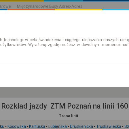
karowe
Międzynarodowe Busy Adres-Adres
h technologii w celu świadczenia i ciągłego ulepszania naszych us
| Bilety
Bilety okresowe
 użytkowników. Wyrażoną zgodę możesz w dowolnym momencie cofną
cz. 6 sie.
-- : --
Rozkład jazdy ZTM Poznań na linii 160
Trasa linii
łku
-
Kosowska
-
Kartuska
-
Lubieńska
-
Druskienicka
-
Truskawiecka
-
Sz