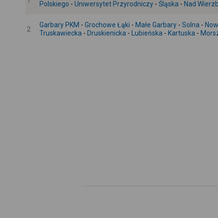
1
Polskiego
-
Uniwersytet Przyrodniczy
-
Śląska
-
Nad Wierz
Garbary PKM
-
Grochowe Łąki
-
Małe Garbary
-
Solna
-
Now
2
Truskawiecka
-
Druskienicka
-
Lubieńska
-
Kartuska
-
Mors