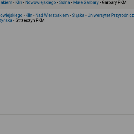
bakiem
-
Klin
-
Nowowiejskiego
-
Solna
-
Małe Garbary
- Garbary PKM
owiejskiego
-
Klin
-
Nad Wierzbakiem
-
Śląska
-
Uniwersytet Przyrodnic
zyńska
- Strzeszyn PKM