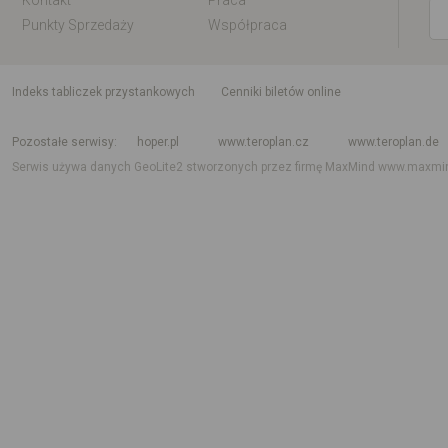
Kontakt
Praca
Punkty Sprzedaży
Współpraca
indeks tabliczek przystankowych
Cenniki biletów online
Rozkład jazdy krajowy i międzynarodowy
Rozkład jazdy autobusów
Rozk
Pozostałe serwisy
hoper.pl
www.teroplan.cz
www.teroplan.de
Serwis używa danych GeoLite2 stworzonych przez firmę MaxMind
www.maxmi