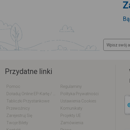
Z
Bą
Przydatne linki
Pomoc
Regulaminy
Doładuj Online EP-Kartę / EM-Kartę
Polityka Prywatności
Tabliczki Przystankowe
Ustawienia Cookies
Przewoźnicy
Komunikaty
Zarejestruj Się
Projekty UE
Twoje Bilety
Zamówienia