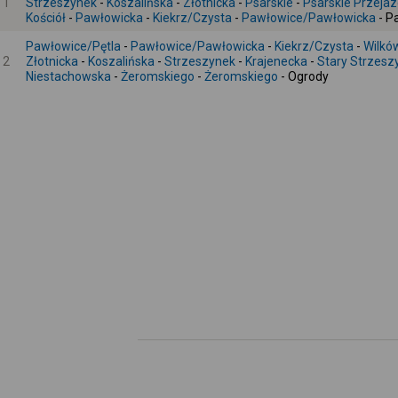
1
Strzeszynek
-
Koszalińska
-
Złotnicka
-
Psarskie
-
Psarskie Przejaz
Kościół
-
Pawłowicka
-
Kiekrz/Czysta
-
Pawłowice/Pawłowicka
- P
Pawłowice/Pętla
-
Pawłowice/Pawłowicka
-
Kiekrz/Czysta
-
Wilkó
2
Złotnicka
-
Koszalińska
-
Strzeszynek
-
Krajenecka
-
Stary Strzesz
Niestachowska
-
Żeromskiego
-
Żeromskiego
- Ogrody