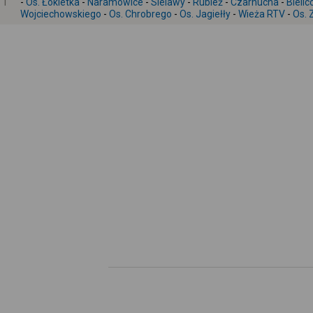
1
-
Os. Łokietka
-
Naramowice
-
Sielawy
-
Rubież
-
Czarnucha
-
Bieli
Wojciechowskiego
-
Os. Chrobrego
-
Os. Jagiełły
-
Wieża RTV
-
Os. 