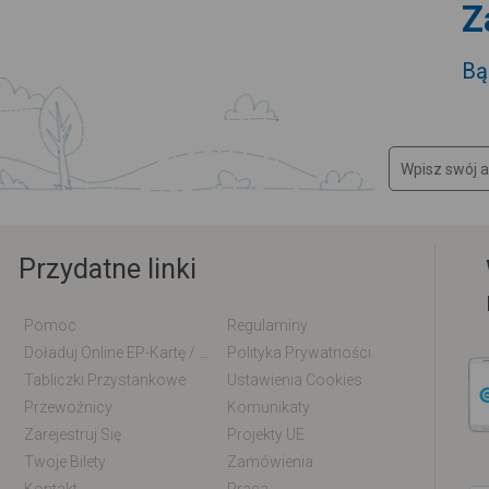
Z
Bą
Przydatne linki
Pomoc
Regulaminy
Doładuj Online EP-Kartę / EM-Kartę
Polityka Prywatności
Tabliczki Przystankowe
Ustawienia Cookies
Przewoźnicy
Komunikaty
Zarejestruj Się
Projekty UE
Twoje Bilety
Zamówienia