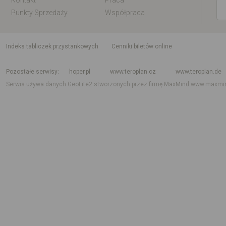
Kontakt
Praca
Punkty Sprzedaży
Współpraca
indeks tabliczek przystankowych
Cenniki biletów online
Rozkład jazdy krajowy i międzynarodowy
Rozkład jazdy autobusów
Rozk
Pozostałe serwisy
hoper.pl
www.teroplan.cz
www.teroplan.de
Serwis używa danych GeoLite2 stworzonych przez firmę MaxMind
www.maxmi