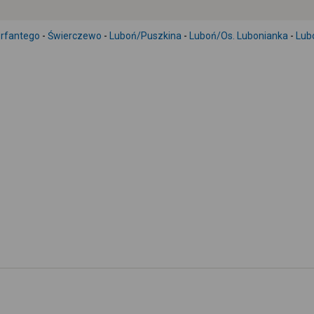
rfantego
-
Świerczewo
-
Luboń/Puszkina
-
Luboń/Os. Lubonianka
-
Lub