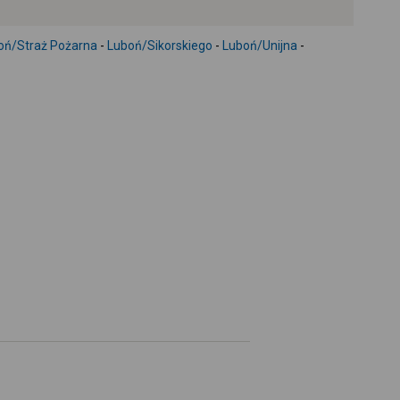
+
-
oń/Straż Pożarna
-
Luboń/Sikorskiego
-
Luboń/Unijna
-