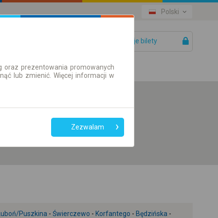
Polski
Twoje bilety
Pomoc
ług oraz prezentowania promowanych
ć lub zmienić. Więcej informacji w
Preferuj bez
przesiadek
Zezwalam
Tylko bilet online
Luboń/Puszkina
-
Świerczewo
-
Korfantego
-
Będzińska
-