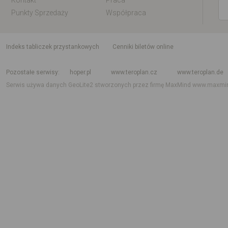
Kontakt
Praca
Punkty Sprzedaży
Współpraca
indeks tabliczek przystankowych
Cenniki biletów online
Rozkład jazdy krajowy i międzynarodowy
Rozkład jazdy autobusów
Rozk
Pozostałe serwisy
hoper.pl
www.teroplan.cz
www.teroplan.de
Serwis używa danych GeoLite2 stworzonych przez firmę MaxMind
www.maxmi