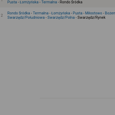
1
Pusta
-
Łomżyńska
-
Termalna
- Rondo Śródka
Rondo Śródka
-
Termalna
-
Łomżyńska
-
Pusta
-
Miłostowo
-
Boże
2
Swarzędz/Południowa
-
Swarzędz/Polna
- Swarzędz/Rynek