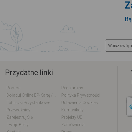
Z
Bą
Przydatne linki
Pomoc
Regulaminy
Doładuj Online EP-Kartę / EM-Kartę
Polityka Prywatności
Tabliczki Przystankowe
Ustawienia Cookies
Przewoźnicy
Komunikaty
Zarejestruj Się
Projekty UE
Twoje Bilety
Zamówienia