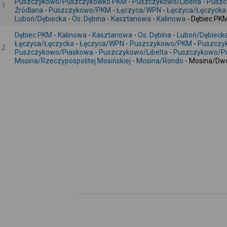
Puszczykowo/Puszczykówko PKM
-
Puszczykowo/Libelta
-
Puszc
1
Źródlana
-
Puszczykowo/PKM
-
Łęczyca/WPN
-
Łęczyca/Łęczycka
Luboń/Dębiecka
-
Os. Dębina
-
Kasztanowa
-
Kalinowa
- Dębiec PK
Dębiec PKM
-
Kalinowa
-
Kasztanowa
-
Os. Dębina
-
Luboń/Dębieck
Łęczyca/Łęczycka
-
Łęczyca/WPN
-
Puszczykowo/PKM
-
Puszczy
2
Puszczykowo/Piaskowa
-
Puszczykowo/Libelta
-
Puszczykowo/P
Mosina/Rzeczypospolitej Mosińskiej
-
Mosina/Rondo
- Mosina/Dw