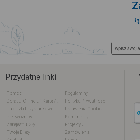
Z
Bą
Przydatne linki
Pomoc
Regulaminy
Doładuj Online EP-Kartę / EM-Kartę
Polityka Prywatności
Tabliczki Przystankowe
Ustawienia Cookies
Przewoźnicy
Komunikaty
Zarejestruj Się
Projekty UE
Twoje Bilety
Zamówienia