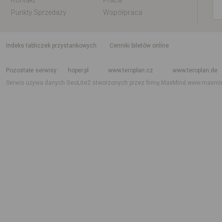
Kontakt
Praca
Punkty Sprzedaży
Współpraca
indeks tabliczek przystankowych
Cenniki biletów online
Rozkład jazdy krajowy i międzynarodowy
Rozkład jazdy autobusów
Rozk
Pozostałe serwisy
hoper.pl
www.teroplan.cz
www.teroplan.de
Serwis używa danych GeoLite2 stworzonych przez firmę MaxMind
www.maxmi