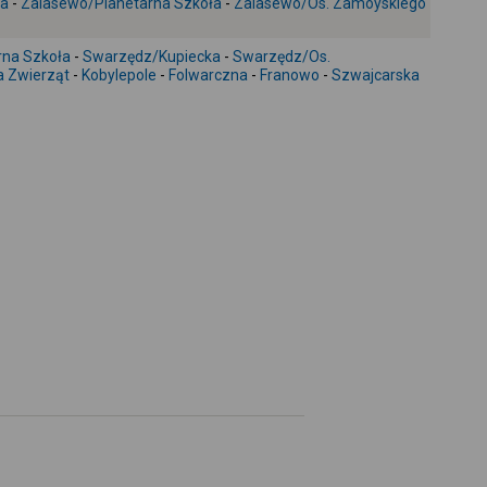
ka
-
Zalasewo/Planetarna Szkoła
-
Zalasewo/Os. Zamoyskiego
+
-
rna Szkoła
-
Swarzędz/Kupiecka
-
Swarzędz/Os.
a Zwierząt
-
Kobylepole
-
Folwarczna
-
Franowo
-
Szwajcarska