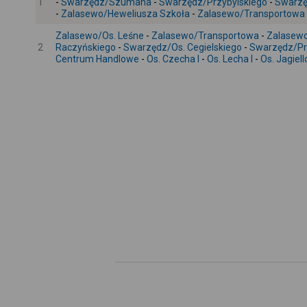
1
-
Swarzędz/Szumana
-
Swarzędz/Przybylskiego
-
Swarzę
-
Zalasewo/Heweliusza Szkoła
-
Zalasewo/Transportowa
Zalasewo/Os. Leśne
-
Zalasewo/Transportowa
-
Zalasewo
2
Raczyńskiego
-
Swarzędz/Os. Cegielskiego
-
Swarzędz/Pr
Centrum Handlowe
-
Os. Czecha I
-
Os. Lecha I
-
Os. Jagiell