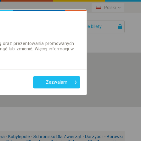
Polski
Twoje bilety
Pomoc
ług oraz prezentowania promowanych
ć lub zmienić. Więcej informacji w
Preferuj bez
przesiadek
Zezwalam
Tylko bilet online
zna
-
Kobylepole
-
Schronisko Dla Zwierząt
-
Darzybór
-
Borówki