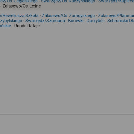
dz/Os. Cegielskiego
-
Swarzędz/Os. Raczyńskiego
-
Swarzędz/Kupiec
- Zalasewo/Os. Leśne
/Heweliusza Szkoła
-
Zalasewo/Os. Zamoyskiego
-
Zalasewo/Planeta
zybylskiego
-
Swarzędz/Szumana
-
Borówki
-
Darzybór
-
Schronisko Dl
ońskie
- Rondo Rataje