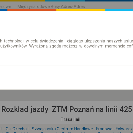
karowe
Międzynarodowe Busy Adres-Adres
h technologii w celu świadczenia i ciągłego ulepszania naszych us
| Bilety
Bilety okresowe
 użytkowników. Wyrażoną zgodę możesz w dowolnym momencie cofną
pt. 7 sie.
-- : --
Rozkład jazdy ZTM Poznań na linii 425
Trasa linii
 I
-
Os. Czecha I
-
Szwajcarska Centrum Handlowe
-
Franowo
-
Folwarc