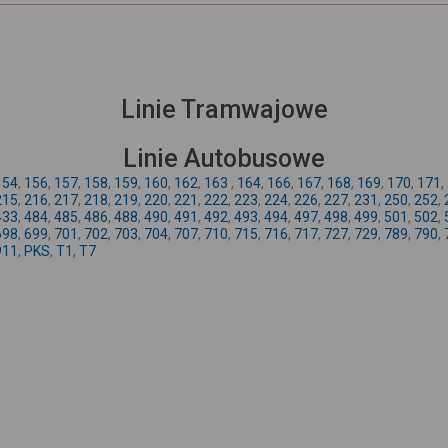
Linie Tramwajowe
Linie Autobusowe
154
,
156
,
157
,
158
,
159
,
160
,
162
,
163
,
164
,
166
,
167
,
168
,
169
,
170
,
171
,
215
,
216
,
217
,
218
,
219
,
220
,
221
,
222
,
223
,
224
,
226
,
227
,
231
,
250
,
252
,
433
,
484
,
485
,
486
,
488
,
490
,
491
,
492
,
493
,
494
,
497
,
498
,
499
,
501
,
502
,
698
,
699
,
701
,
702
,
703
,
704
,
707
,
710
,
715
,
716
,
717
,
727
,
729
,
789
,
790
,
911
,
PKS
,
T1
,
T7