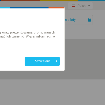
Polski
Twoje bilety
Pomoc
ług oraz prezentowania promowanych
ć lub zmienić. Więcej informacji w
Preferuj bez
przesiadek
Zezwalam
Tylko bilet online