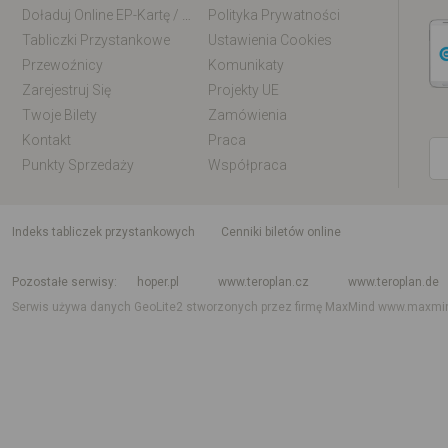
Doładuj Online EP-Kartę / EM-Kartę
Polityka Prywatności
Tabliczki Przystankowe
Ustawienia Cookies
Przewoźnicy
Komunikaty
Zarejestruj Się
Projekty UE
Twoje Bilety
Zamówienia
Kontakt
Praca
Punkty Sprzedaży
Współpraca
indeks tabliczek przystankowych
Cenniki biletów online
Rozkład jazdy krajowy i międzynarodowy
Rozkład jazdy autobusów
Rozk
Pozostałe serwisy
hoper.pl
www.teroplan.cz
www.teroplan.de
Serwis używa danych GeoLite2 stworzonych przez firmę MaxMind
www.maxmi