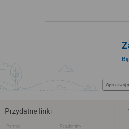
Z
Bą
Przydatne linki
Pomoc
Regulaminy