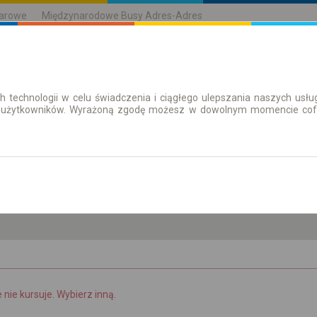
karowe
Międzynarodowe Busy Adres-Adres
h technologii w celu świadczenia i ciągłego ulepszania naszych us
| Bilety
Bilety okresowe
 użytkowników. Wyrażoną zgodę możesz w dowolnym momencie cofną
nd. 9 sie.
-- : --
e nie kursuje. Wybierz inną.