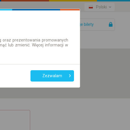
Polski
Twoje bilety
Pomoc
ług oraz prezentowania promowanych
ć lub zmienić. Więcej informacji w
Preferuj bez
przesiadek
Zezwalam
Tylko bilet online