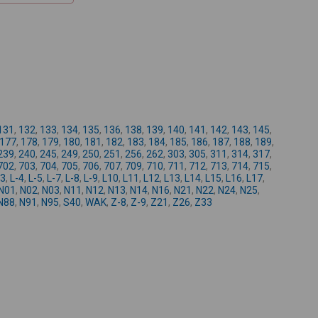
+
-
131
,
132
,
133
,
134
,
135
,
136
,
138
,
139
,
140
,
141
,
142
,
143
,
145
,
177
,
178
,
179
,
180
,
181
,
182
,
183
,
184
,
185
,
186
,
187
,
188
,
189
,
239
,
240
,
245
,
249
,
250
,
251
,
256
,
262
,
303
,
305
,
311
,
314
,
317
,
702
,
703
,
704
,
705
,
706
,
707
,
709
,
710
,
711
,
712
,
713
,
714
,
715
,
-3
,
L-4
,
L-5
,
L-7
,
L-8
,
L-9
,
L10
,
L11
,
L12
,
L13
,
L14
,
L15
,
L16
,
L17
,
N01
,
N02
,
N03
,
N11
,
N12
,
N13
,
N14
,
N16
,
N21
,
N22
,
N24
,
N25
,
N88
,
N91
,
N95
,
S40
,
WAK
,
Z-8
,
Z-9
,
Z21
,
Z26
,
Z33