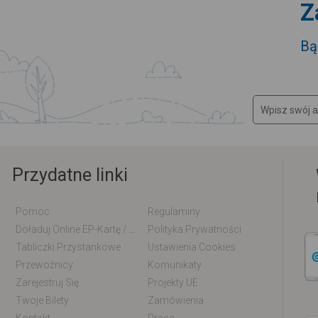
Z
Bą
Przydatne linki
Pomoc
Regulaminy
Doładuj Online EP-Kartę / EM-Kartę
Polityka Prywatności
Tabliczki Przystankowe
Ustawienia Cookies
Przewoźnicy
Komunikaty
Zarejestruj Się
Projekty UE
Twoje Bilety
Zamówienia