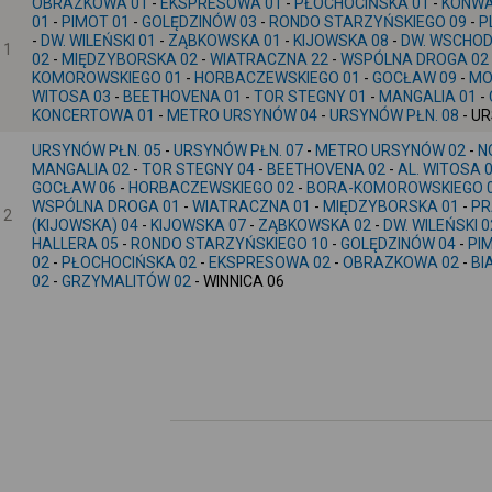
OBRAZKOWA 01
-
EKSPRESOWA 01
-
PŁOCHOCIŃSKA 01
-
KONWA
01
-
PIMOT 01
-
GOLĘDZINÓW 03
-
RONDO STARZYŃSKIEGO 09
-
P
-
DW. WILEŃSKI 01
-
ZĄBKOWSKA 01
-
KIJOWSKA 08
-
DW. WSCHODN
1
02
-
MIĘDZYBORSKA 02
-
WIATRACZNA 22
-
WSPÓLNA DROGA 02
KOMOROWSKIEGO 01
-
HORBACZEWSKIEGO 01
-
GOCŁAW 09
-
MO
WITOSA 03
-
BEETHOVENA 01
-
TOR STEGNY 01
-
MANGALIA 01
-
KONCERTOWA 01
-
METRO URSYNÓW 04
-
URSYNÓW PŁN. 08
- U
URSYNÓW PŁN. 05
-
URSYNÓW PŁN. 07
-
METRO URSYNÓW 02
-
N
MANGALIA 02
-
TOR STEGNY 04
-
BEETHOVENA 02
-
AL. WITOSA 
GOCŁAW 06
-
HORBACZEWSKIEGO 02
-
BORA-KOMOROWSKIEGO 
WSPÓLNA DROGA 01
-
WIATRACZNA 01
-
MIĘDZYBORSKA 01
-
PR
2
(KIJOWSKA) 04
-
KIJOWSKA 07
-
ZĄBKOWSKA 02
-
DW. WILEŃSKI 0
HALLERA 05
-
RONDO STARZYŃSKIEGO 10
-
GOLĘDZINÓW 04
-
PI
02
-
PŁOCHOCIŃSKA 02
-
EKSPRESOWA 02
-
OBRAZKOWA 02
-
BI
02
-
GRZYMALITÓW 02
- WINNICA 06