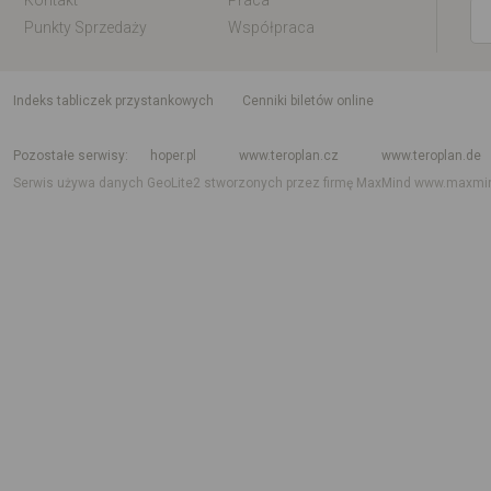
Kontakt
Praca
Punkty Sprzedaży
Współpraca
indeks tabliczek przystankowych
Cenniki biletów online
Rozkład jazdy krajowy i międzynarodowy
Rozkład jazdy autobusów
Rozk
Pozostałe serwisy
hoper.pl
www.teroplan.cz
www.teroplan.de
Serwis używa danych GeoLite2 stworzonych przez firmę MaxMind
www.maxmi