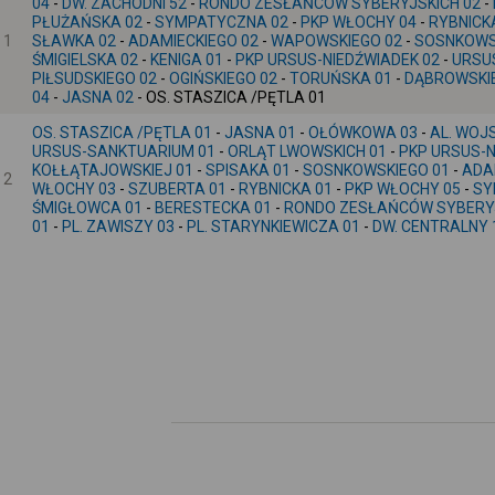
04
-
DW. ZACHODNI 52
-
RONDO ZESŁAŃCÓW SYBERYJSKICH 02
-
PŁUŻAŃSKA 02
-
SYMPATYCZNA 02
-
PKP WŁOCHY 04
-
RYBNICK
1
SŁAWKA 02
-
ADAMIECKIEGO 02
-
WAPOWSKIEGO 02
-
SOSNKOWS
ŚMIGIELSKA 02
-
KENIGA 01
-
PKP URSUS-NIEDŹWIADEK 02
-
URSU
PIŁSUDSKIEGO 02
-
OGIŃSKIEGO 02
-
TORUŃSKA 01
-
DĄBROWSKI
04
-
JASNA 02
- OS. STASZICA /PĘTLA 01
OS. STASZICA /PĘTLA 01
-
JASNA 01
-
OŁÓWKOWA 03
-
AL. WOJ
URSUS-SANKTUARIUM 01
-
ORLĄT LWOWSKICH 01
-
PKP URSUS-N
KOŁŁĄTAJOWSKIEJ 01
-
SPISAKA 01
-
SOSNKOWSKIEGO 01
-
ADA
2
WŁOCHY 03
-
SZUBERTA 01
-
RYBNICKA 01
-
PKP WŁOCHY 05
-
SY
ŚMIGŁOWCA 01
-
BERESTECKA 01
-
RONDO ZESŁAŃCÓW SYBERYJ
01
-
PL. ZAWISZY 03
-
PL. STARYNKIEWICZA 01
-
DW. CENTRALNY 