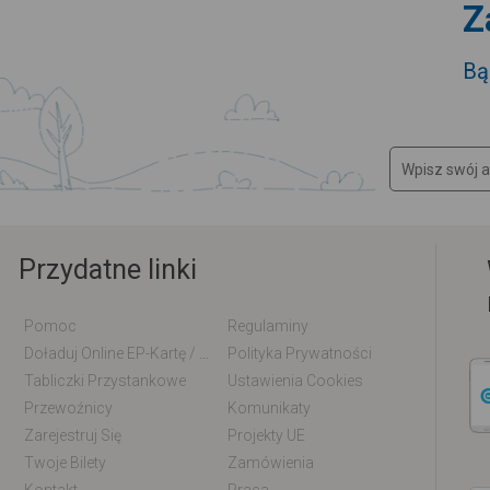
Z
Bą
Przydatne linki
Pomoc
Regulaminy
Doładuj Online EP-Kartę / EM-Kartę
Polityka Prywatności
Tabliczki Przystankowe
Ustawienia Cookies
Przewoźnicy
Komunikaty
Zarejestruj Się
Projekty UE
Twoje Bilety
Zamówienia