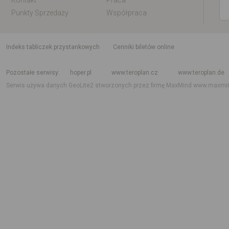
Kontakt
Praca
Punkty Sprzedaży
Współpraca
indeks tabliczek przystankowych
Cenniki biletów online
Rozkład jazdy krajowy i międzynarodowy
Rozkład jazdy autobusów
Rozk
Pozostałe serwisy
hoper.pl
www.teroplan.cz
www.teroplan.de
Serwis używa danych GeoLite2 stworzonych przez firmę MaxMind
www.maxmi