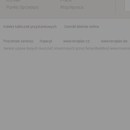
Kontakt
Praca
Punkty Sprzedaży
Współpraca
indeks tabliczek przystankowych
Cenniki biletów online
Rozkład jazdy krajowy i międzynarodowy
Rozkład jazdy autobusów
Rozk
Pozostałe serwisy
hoper.pl
www.teroplan.cz
www.teroplan.de
Serwis używa danych GeoLite2 stworzonych przez firmę MaxMind
www.maxmi