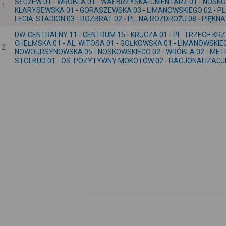
SŁUŻEW 01
-
WRÓBLA 01
-
WAŁBRZYSKA-CMENTARZ 01
-
NOSKO
1
KLARYSEWSKA 01
-
GORASZEWSKA 03
-
LIMANOWSKIEGO 02
-
PL
LEGIA-STADION 03
-
ROZBRAT 02
-
PL. NA ROZDROŻU 08
-
PIĘKNA
DW. CENTRALNY 11
-
CENTRUM 15
-
KRUCZA 01
-
PL. TRZECH KRZ
CHEŁMSKA 01
-
AL. WITOSA 01
-
GOŁKOWSKA 01
-
LIMANOWSKIE
2
NOWOURSYNOWSKA 05
-
NOSKOWSKIEGO 02
-
WRÓBLA 02
-
MET
STOLBUD 01
-
OS. POZYTYWNY MOKOTÓW 02
-
RACJONALIZACJI