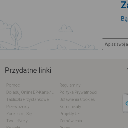
Z
Bą
Przydatne linki
Pomoc
Regulaminy
Doładuj Online EP-Kartę / EM-Kartę
Polityka Prywatności
Tabliczki Przystankowe
Ustawienia Cookies
Przewoźnicy
Komunikaty
Zarejestruj Się
Projekty UE
Twoje Bilety
Zamówienia