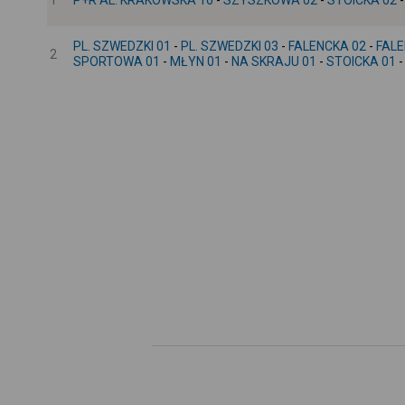
1
P+R AL. KRAKOWSKA 16
-
SZYSZKOWA 02
-
STOICKA 02
PL. SZWEDZKI 01
-
PL. SZWEDZKI 03
-
FALENCKA 02
-
FALE
2
SPORTOWA 01
-
MŁYN 01
-
NA SKRAJU 01
-
STOICKA 01