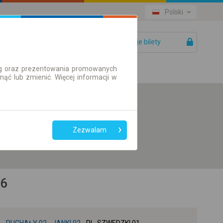
Polski
Twoje bilety
Pomoc
ług oraz prezentowania promowanych
ć lub zmienić. Więcej informacji w
Preferuj bez
przesiadek
Zezwalam
Tylko bilet online
06