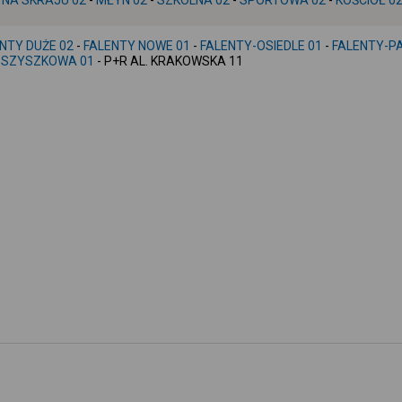
-
NA SKRAJU 02
-
MŁYN 02
-
SZKOLNA 02
-
SPORTOWA 02
-
KOŚCIÓŁ 0
NTY DUŻE 02
-
FALENTY NOWE 01
-
FALENTY-OSIEDLE 01
-
FALENTY-P
-
SZYSZKOWA 01
- P+R AL. KRAKOWSKA 11