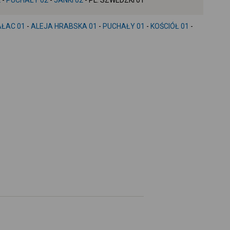
2
-
PUCHAŁY 02
-
JANKI 02
- PL. SZWEDZKI 01
+
-
AŁAC 01
-
ALEJA HRABSKA 01
-
PUCHAŁY 01
-
KOŚCIÓŁ 01
-