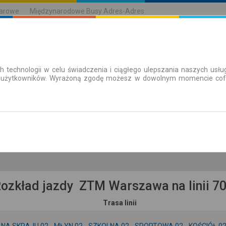
karowe
Międzynarodowe Busy Adres-Adres
h technologii w celu świadczenia i ciągłego ulepszania naszych us
| Bilety
Bilety okresowe
 użytkowników. Wyrażoną zgodę możesz w dowolnym momencie cofną
pt. 7 sie.
-- : --
ozkład jazdy ZTM Warszawa na linii 7
Trasa linii