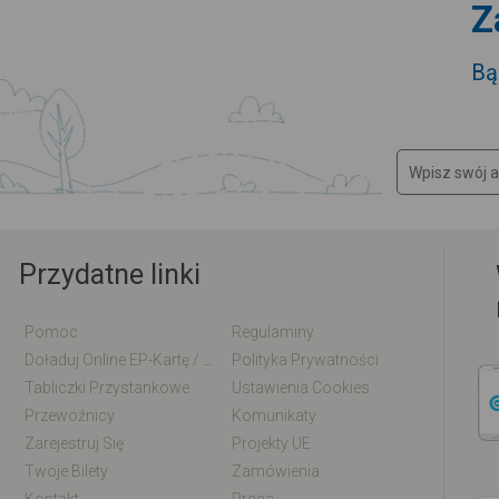
Z
Bą
Przydatne linki
Pomoc
Regulaminy
Doładuj Online EP-Kartę / EM-Kartę
Polityka Prywatności
Tabliczki Przystankowe
Ustawienia Cookies
Przewoźnicy
Komunikaty
Zarejestruj Się
Projekty UE
Twoje Bilety
Zamówienia