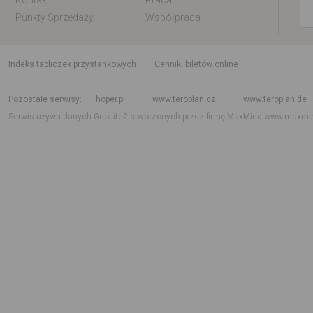
Kontakt
Praca
Punkty Sprzedaży
Współpraca
indeks tabliczek przystankowych
Cenniki biletów online
Rozkład jazdy krajowy i międzynarodowy
Rozkład jazdy autobusów
Rozk
Pozostałe serwisy
hoper.pl
www.teroplan.cz
www.teroplan.de
Serwis używa danych GeoLite2 stworzonych przez firmę MaxMind
www.maxmi