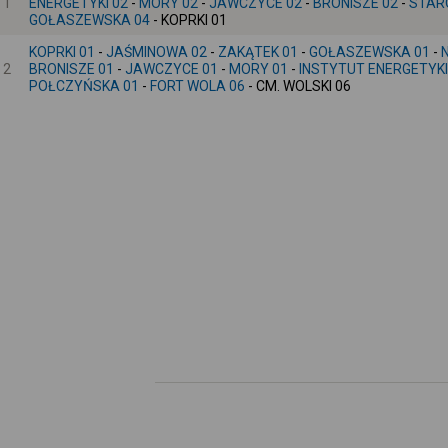
1
ENERGETYKI 02
-
MORY 02
-
JAWCZYCE 02
-
BRONISZE 02
-
STAR
GOŁASZEWSKA 04
- KOPRKI 01
KOPRKI 01
-
JAŚMINOWA 02
-
ZAKĄTEK 01
-
GOŁASZEWSKA 01
-
2
BRONISZE 01
-
JAWCZYCE 01
-
MORY 01
-
INSTYTUT ENERGETYKI
POŁCZYŃSKA 01
-
FORT WOLA 06
- CM. WOLSKI 06