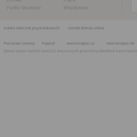
Kontakt
Praca
Punkty Sprzedaży
Współpraca
indeks tabliczek przystankowych
Cenniki biletów online
Rozkład jazdy krajowy i międzynarodowy
Rozkład jazdy autobusów
Rozk
Pozostałe serwisy
hoper.pl
www.teroplan.cz
www.teroplan.de
Serwis używa danych GeoLite2 stworzonych przez firmę MaxMind
www.maxmi