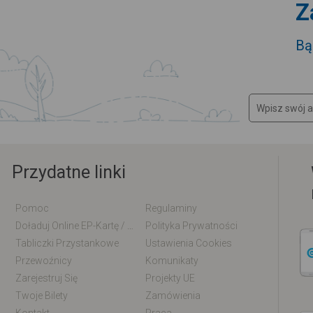
Z
Bą
Przydatne linki
Pomoc
Regulaminy
Doładuj Online EP-Kartę / EM-Kartę
Polityka Prywatności
Tabliczki Przystankowe
Ustawienia Cookies
Przewoźnicy
Komunikaty
Zarejestruj Się
Projekty UE
Twoje Bilety
Zamówienia