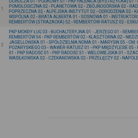
OCHOCZA 01
-
PODKOWY 01
-
PKP FALENICA (BYSTRZYCKA) 01
-
POMOLOGICZNA 02
-
PLANETOWA 52
-
ZBÓJNOGÓRSKA 02
-
RAD
1
POPRZECZNA 02
-
ALPEJSKA-INSTYTUT 02
-
ODRODZENIA 02
-
K
WSPÓLNA 02
-
BRATA ALBERTA 01
-
SOSNOWA 01
-
INSTRUKTOR
REMBERTÓW (STRAŻACKA) 52
-
REMBERTÓW-RATUSZ 02
-
ESKU
PKP MOKRY ŁUG 03
-
BUCHALTERYJNA 01
-
JERZEGO 01
-
REMBE
REMBERTÓW 54
-
PKP REMBERTÓW 02
-
KLASZTORNA 02
-
NIEDZ
JAGIELLOŃSKA 01
-
SPÓŁDZIELNIA NOMA 01
-
MARYSIN 05
-
CM. 
2
POŻARYSKIEGO 03
-
WAWER-RATUSZ 01
-
PKP MIĘDZYLESIE 05
-
01
-
PKP RADOŚĆ 01
-
PKP RADOŚĆ 51
-
WIELOWIEJSKA 01
-
SZAC
WASILKOWSKA 02
-
CZEKANOWSKA 02
-
PRZEŁĘCZY 02
-
NAPOLE