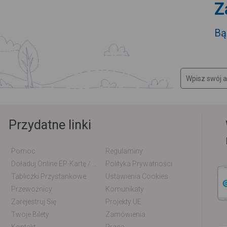
Z
Bą
Przydatne linki
Pomoc
Regulaminy
Doładuj Online EP-Kartę / EM-Kartę
Polityka Prywatności
Tabliczki Przystankowe
Ustawienia Cookies
Przewoźnicy
Komunikaty
Zarejestruj Się
Projekty UE
Twoje Bilety
Zamówienia