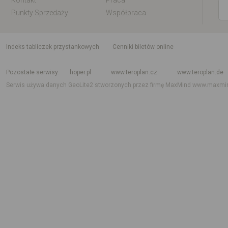
Kontakt
Praca
Punkty Sprzedaży
Współpraca
indeks tabliczek przystankowych
Cenniki biletów online
Rozkład jazdy krajowy i międzynarodowy
Rozkład jazdy autobusów
Rozk
Pozostałe serwisy
hoper.pl
www.teroplan.cz
www.teroplan.de
Serwis używa danych GeoLite2 stworzonych przez firmę MaxMind
www.maxmi