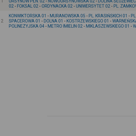
1
URSYNÓW PŁN. 02
-
NOWOURSYNOWSKA 02
-
DOLINA SŁUŻEWIEC
02
-
FOKSAL 02
-
ORDYNACKA 02
-
UNIWERSYTET 02
-
PL. ZAMKO
KONWIKTORSKA 01
-
MURANOWSKA 05
-
PL. KRASIŃSKICH 01
-
PL
2
SPACEROWA 01
-
DOLNA 01
-
KOSTRZEWSKIEGO 01
-
WARNEŃSKA
POLINEZYJSKA 04
-
METRO IMIELIN 02
-
MIKLASZEWSKIEGO 01
-
W