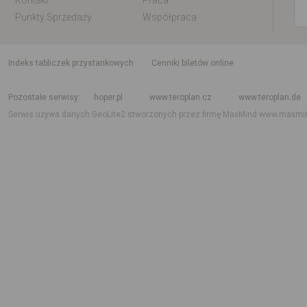
Kontakt
Praca
Punkty Sprzedaży
Współpraca
indeks tabliczek przystankowych
Cenniki biletów online
Rozkład jazdy krajowy i międzynarodowy
Rozkład jazdy autobusów
Rozk
Pozostałe serwisy
hoper.pl
www.teroplan.cz
www.teroplan.de
Serwis używa danych GeoLite2 stworzonych przez firmę MaxMind
www.maxmi