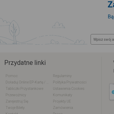
Z
Bą
Przydatne linki
Pomoc
Regulaminy
Doładuj Online EP-Kartę / EM-Kartę
Polityka Prywatności
Tabliczki Przystankowe
Ustawienia Cookies
Przewoźnicy
Komunikaty
Zarejestruj Się
Projekty UE
Twoje Bilety
Zamówienia