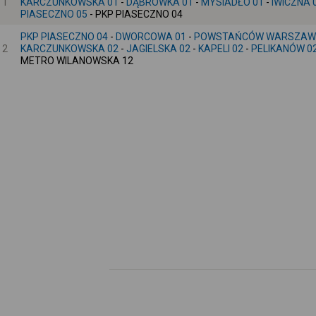
1
KARCZUNKOWSKA 01
-
DĄBRÓWKA 01
-
MYSIADŁO 01
-
IWICZNA 
PIASECZNO 05
- PKP PIASECZNO 04
PKP PIASECZNO 04
-
DWORCOWA 01
-
POWSTAŃCÓW WARSZAW
2
KARCZUNKOWSKA 02
-
JAGIELSKA 02
-
KAPELI 02
-
PELIKANÓW 0
METRO WILANOWSKA 12