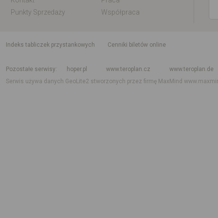
Kontakt
Praca
Punkty Sprzedaży
Współpraca
indeks tabliczek przystankowych
Cenniki biletów online
Rozkład jazdy krajowy i międzynarodowy
Rozkład jazdy autobusów
Rozk
Pozostałe serwisy
hoper.pl
www.teroplan.cz
www.teroplan.de
Serwis używa danych GeoLite2 stworzonych przez firmę MaxMind
www.maxmi