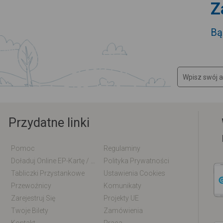
Z
Bą
Przydatne linki
Pomoc
Regulaminy
Doładuj Online EP-Kartę / EM-Kartę
Polityka Prywatności
Tabliczki Przystankowe
Ustawienia Cookies
Przewoźnicy
Komunikaty
Zarejestruj Się
Projekty UE
Twoje Bilety
Zamówienia