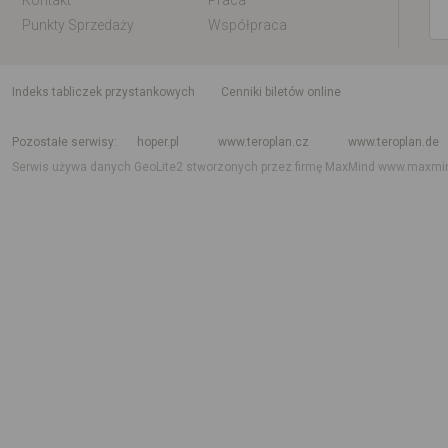
Kontakt
Praca
Punkty Sprzedaży
Współpraca
indeks tabliczek przystankowych
Cenniki biletów online
Rozkład jazdy krajowy i międzynarodowy
Rozkład jazdy autobusów
Rozk
Pozostałe serwisy
hoper.pl
www.teroplan.cz
www.teroplan.de
Serwis używa danych GeoLite2 stworzonych przez firmę MaxMind
www.maxmi