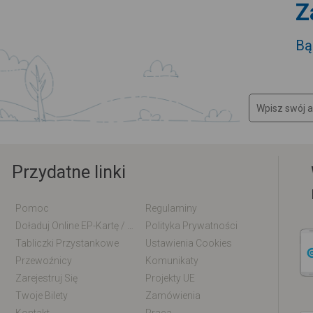
Z
Bą
Przydatne linki
Pomoc
Regulaminy
Doładuj Online EP-Kartę / EM-Kartę
Polityka Prywatności
Tabliczki Przystankowe
Ustawienia Cookies
Przewoźnicy
Komunikaty
Zarejestruj Się
Projekty UE
Twoje Bilety
Zamówienia