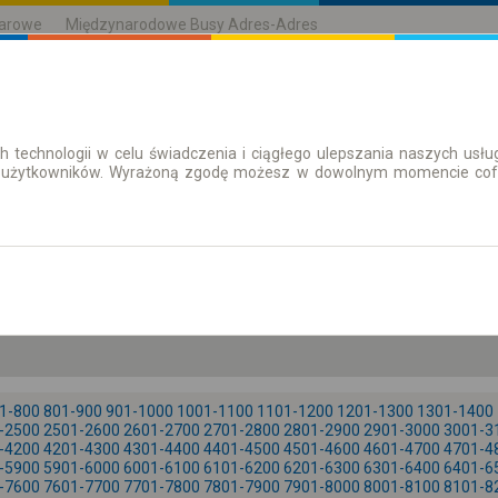
karowe
Międzynarodowe Busy Adres-Adres
h technologii w celu świadczenia i ciągłego ulepszania naszych us
| Bilety
Bilety okresowe
 użytkowników. Wyrażoną zgodę możesz w dowolnym momencie cofną
pt. 7 sie.
-- : --
1-800
801-900
901-1000
1001-1100
1101-1200
1201-1300
1301-1400
-2500
2501-2600
2601-2700
2701-2800
2801-2900
2901-3000
3001-3
-4200
4201-4300
4301-4400
4401-4500
4501-4600
4601-4700
4701-4
-5900
5901-6000
6001-6100
6101-6200
6201-6300
6301-6400
6401-6
-7600
7601-7700
7701-7800
7801-7900
7901-8000
8001-8100
8101-8