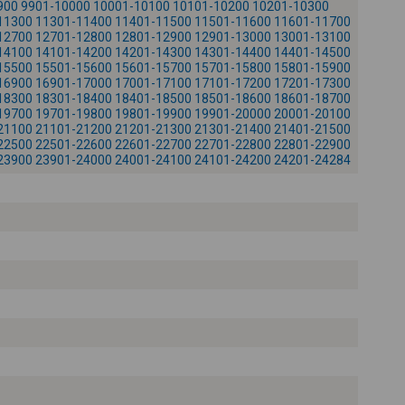
900
9901-10000
10001-10100
10101-10200
10201-10300
+
11300
11301-11400
11401-11500
11501-11600
11601-11700
12700
12701-12800
12801-12900
12901-13000
13001-13100
-
14100
14101-14200
14201-14300
14301-14400
14401-14500
15500
15501-15600
15601-15700
15701-15800
15801-15900
16900
16901-17000
17001-17100
17101-17200
17201-17300
18300
18301-18400
18401-18500
18501-18600
18601-18700
19700
19701-19800
19801-19900
19901-20000
20001-20100
21100
21101-21200
21201-21300
21301-21400
21401-21500
22500
22501-22600
22601-22700
22701-22800
22801-22900
23900
23901-24000
24001-24100
24101-24200
24201-24284