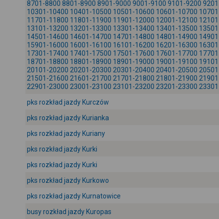
8701-8800
8801-8900
8901-9000
9001-9100
9101-9200
9201
10301-10400
10401-10500
10501-10600
10601-10700
10701
11701-11800
11801-11900
11901-12000
12001-12100
12101
13101-13200
13201-13300
13301-13400
13401-13500
13501
14501-14600
14601-14700
14701-14800
14801-14900
14901
15901-16000
16001-16100
16101-16200
16201-16300
16301
17301-17400
17401-17500
17501-17600
17601-17700
17701
18701-18800
18801-18900
18901-19000
19001-19100
19101
20101-20200
20201-20300
20301-20400
20401-20500
20501
21501-21600
21601-21700
21701-21800
21801-21900
21901
22901-23000
23001-23100
23101-23200
23201-23300
23301
pks rozkład jazdy Kurczów
pks rozkład jazdy Kurianka
pks rozkład jazdy Kuriany
pks rozkład jazdy Kurki
pks rozkład jazdy Kurki
pks rozkład jazdy Kurkowo
pks rozkład jazdy Kurnatowice
busy rozkład jazdy Kuropas