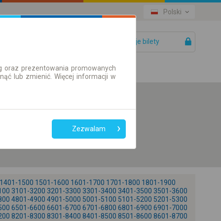
Polski
Twoje bilety
Pomoc
ług oraz prezentowania promowanych
ć lub zmienić. Więcej informacji w
Preferuj bez
przesiadek
Zezwalam
Tylko bilet online
1401-1500
1501-1600
1601-1700
1701-1800
1801-1900
100
3101-3200
3201-3300
3301-3400
3401-3500
3501-3600
800
4801-4900
4901-5000
5001-5100
5101-5200
5201-5300
500
6501-6600
6601-6700
6701-6800
6801-6900
6901-7000
200
8201-8300
8301-8400
8401-8500
8501-8600
8601-8700