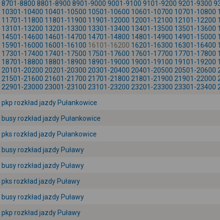
8701-8800
8801-8900
8901-9000
9001-9100
9101-9200
9201-9300
9
10301-10400
10401-10500
10501-10600
10601-10700
10701-10800
11701-11800
11801-11900
11901-12000
12001-12100
12101-12200
13101-13200
13201-13300
13301-13400
13401-13500
13501-13600
14501-14600
14601-14700
14701-14800
14801-14900
14901-15000
15901-16000
16001-16100
16101-16200
16201-16300
16301-16400
17301-17400
17401-17500
17501-17600
17601-17700
17701-17800
18701-18800
18801-18900
18901-19000
19001-19100
19101-19200
20101-20200
20201-20300
20301-20400
20401-20500
20501-20600
21501-21600
21601-21700
21701-21800
21801-21900
21901-22000
22901-23000
23001-23100
23101-23200
23201-23300
23301-23400
pkp rozkład jazdy Pułankowice
busy rozkład jazdy Pułankowice
pks rozkład jazdy Pułankowice
busy rozkład jazdy Puławy
busy rozkład jazdy Puławy
pks rozkład jazdy Puławy
busy rozkład jazdy Puławy
pkp rozkład jazdy Puławy