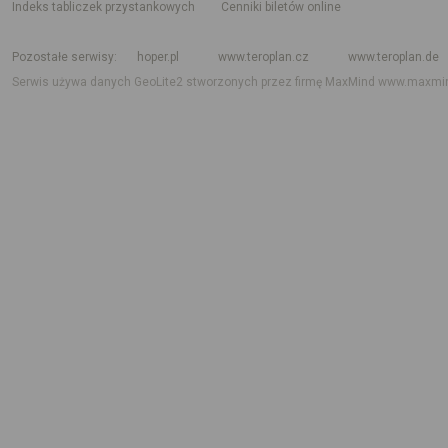
indeks tabliczek przystankowych
Cenniki biletów online
Rozkład jazdy krajowy i międzynarodowy
Rozkład jazdy autobusów
Rozk
Pozostałe serwisy
hoper.pl
www.teroplan.cz
www.teroplan.de
Serwis używa danych GeoLite2 stworzonych przez firmę MaxMind
www.maxmi