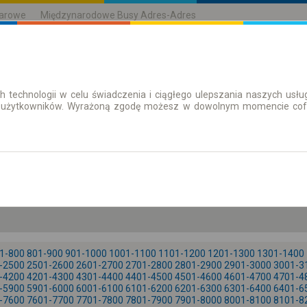
karowe
Międzynarodowe Busy Adres-Adres
h technologii w celu świadczenia i ciągłego ulepszania naszych us
| Bilety
Bilety okresowe
 użytkowników. Wyrażoną zgodę możesz w dowolnym momencie cofną
so. 8 sie.
-- : --
1-800
801-900
901-1000
1001-1100
1101-1200
1201-1300
1301-1400
-2500
2501-2600
2601-2700
2701-2800
2801-2900
2901-3000
3001-3
-4200
4201-4300
4301-4400
4401-4500
4501-4600
4601-4700
4701-4
-5900
5901-6000
6001-6100
6101-6200
6201-6300
6301-6400
6401-6
-7600
7601-7700
7701-7800
7801-7900
7901-8000
8001-8100
8101-8