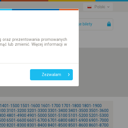
Polski
Twoje bilety
Pomoc
ług oraz prezentowania promowanych
ć lub zmienić. Więcej informacji w
Preferuj bez
przesiadek
Zezwalam
Tylko bilet online
1401-1500
1501-1600
1601-1700
1701-1800
1801-1900
100
3101-3200
3201-3300
3301-3400
3401-3500
3501-3600
800
4801-4900
4901-5000
5001-5100
5101-5200
5201-5300
500
6501-6600
6601-6700
6701-6800
6801-6900
6901-7000
200
8201-8300
8301-8400
8401-8500
8501-8600
8601-8700