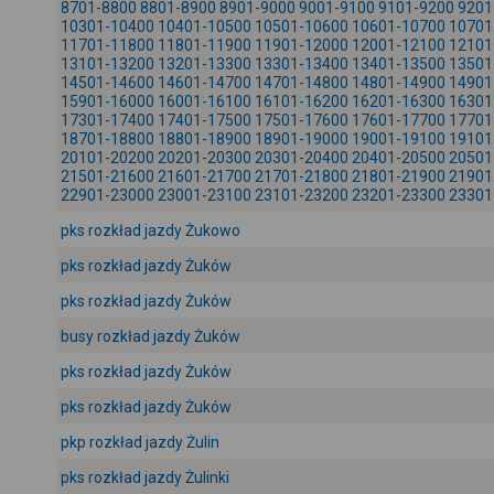
8701-8800
8801-8900
8901-9000
9001-9100
9101-9200
9201
10301-10400
10401-10500
10501-10600
10601-10700
10701
11701-11800
11801-11900
11901-12000
12001-12100
12101
13101-13200
13201-13300
13301-13400
13401-13500
13501
14501-14600
14601-14700
14701-14800
14801-14900
14901
15901-16000
16001-16100
16101-16200
16201-16300
16301
17301-17400
17401-17500
17501-17600
17601-17700
17701
18701-18800
18801-18900
18901-19000
19001-19100
19101
20101-20200
20201-20300
20301-20400
20401-20500
20501
21501-21600
21601-21700
21701-21800
21801-21900
21901
22901-23000
23001-23100
23101-23200
23201-23300
23301
pks rozkład jazdy Żukowo
pks rozkład jazdy Żuków
pks rozkład jazdy Żuków
busy rozkład jazdy Żuków
pks rozkład jazdy Żuków
pks rozkład jazdy Żuków
pkp rozkład jazdy Żulin
pks rozkład jazdy Żulinki