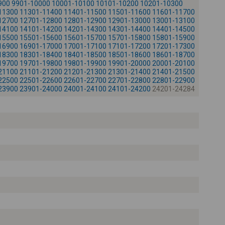
900
9901-10000
10001-10100
10101-10200
10201-10300
+
11300
11301-11400
11401-11500
11501-11600
11601-11700
12700
12701-12800
12801-12900
12901-13000
13001-13100
-
14100
14101-14200
14201-14300
14301-14400
14401-14500
15500
15501-15600
15601-15700
15701-15800
15801-15900
16900
16901-17000
17001-17100
17101-17200
17201-17300
18300
18301-18400
18401-18500
18501-18600
18601-18700
19700
19701-19800
19801-19900
19901-20000
20001-20100
21100
21101-21200
21201-21300
21301-21400
21401-21500
22500
22501-22600
22601-22700
22701-22800
22801-22900
23900
23901-24000
24001-24100
24101-24200
24201-24284