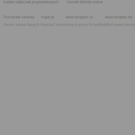
indeks tabliczek przystankowych
Cenniki biletów online
Rozkład jazdy krajowy i międzynarodowy
Rozkład jazdy autobusów
Rozk
Pozostałe serwisy
hoper.pl
www.teroplan.cz
www.teroplan.de
Serwis używa danych GeoLite2 stworzonych przez firmę MaxMind
www.maxmi