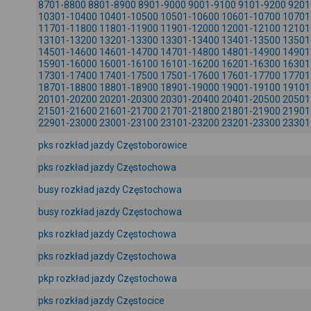
8701-8800
8801-8900
8901-9000
9001-9100
9101-9200
9201
10301-10400
10401-10500
10501-10600
10601-10700
10701
11701-11800
11801-11900
11901-12000
12001-12100
12101
13101-13200
13201-13300
13301-13400
13401-13500
13501
14501-14600
14601-14700
14701-14800
14801-14900
14901
15901-16000
16001-16100
16101-16200
16201-16300
16301
17301-17400
17401-17500
17501-17600
17601-17700
17701
18701-18800
18801-18900
18901-19000
19001-19100
19101
20101-20200
20201-20300
20301-20400
20401-20500
20501
21501-21600
21601-21700
21701-21800
21801-21900
21901
22901-23000
23001-23100
23101-23200
23201-23300
23301
pks rozkład jazdy Częstoborowice
pks rozkład jazdy Częstochowa
busy rozkład jazdy Częstochowa
busy rozkład jazdy Częstochowa
pks rozkład jazdy Częstochowa
pks rozkład jazdy Częstochowa
pkp rozkład jazdy Częstochowa
pks rozkład jazdy Częstocice