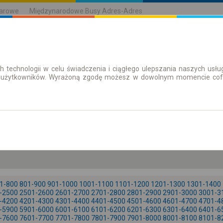
karowe
Międzynarodowe Busy Adres-Adres
h technologii w celu świadczenia i ciągłego ulepszania naszych us
| Bilety
Bilety okresowe
 użytkowników. Wyrażoną zgodę możesz w dowolnym momencie cofną
so. 8 sie.
-- : --
1-800
801-900
901-1000
1001-1100
1101-1200
1201-1300
1301-1400
-2500
2501-2600
2601-2700
2701-2800
2801-2900
2901-3000
3001-3
-4200
4201-4300
4301-4400
4401-4500
4501-4600
4601-4700
4701-4
-5900
5901-6000
6001-6100
6101-6200
6201-6300
6301-6400
6401-6
-7600
7601-7700
7701-7800
7801-7900
7901-8000
8001-8100
8101-8