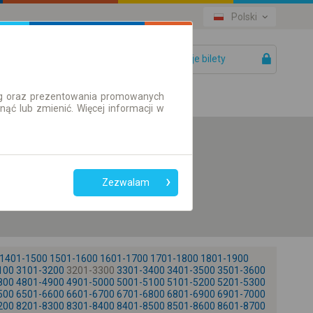
Polski
Twoje bilety
Pomoc
ług oraz prezentowania promowanych
ć lub zmienić. Więcej informacji w
Preferuj bez
przesiadek
Zezwalam
Tylko bilet online
1401-1500
1501-1600
1601-1700
1701-1800
1801-1900
100
3101-3200
3201-3300
3301-3400
3401-3500
3501-3600
800
4801-4900
4901-5000
5001-5100
5101-5200
5201-5300
500
6501-6600
6601-6700
6701-6800
6801-6900
6901-7000
200
8201-8300
8301-8400
8401-8500
8501-8600
8601-8700