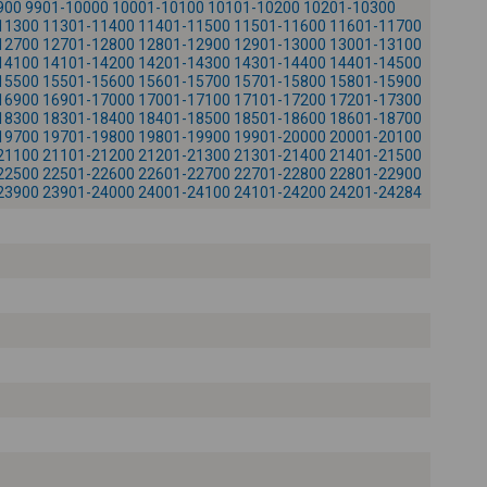
900
9901-10000
10001-10100
10101-10200
10201-10300
+
11300
11301-11400
11401-11500
11501-11600
11601-11700
12700
12701-12800
12801-12900
12901-13000
13001-13100
-
14100
14101-14200
14201-14300
14301-14400
14401-14500
15500
15501-15600
15601-15700
15701-15800
15801-15900
16900
16901-17000
17001-17100
17101-17200
17201-17300
18300
18301-18400
18401-18500
18501-18600
18601-18700
19700
19701-19800
19801-19900
19901-20000
20001-20100
21100
21101-21200
21201-21300
21301-21400
21401-21500
22500
22501-22600
22601-22700
22701-22800
22801-22900
23900
23901-24000
24001-24100
24101-24200
24201-24284