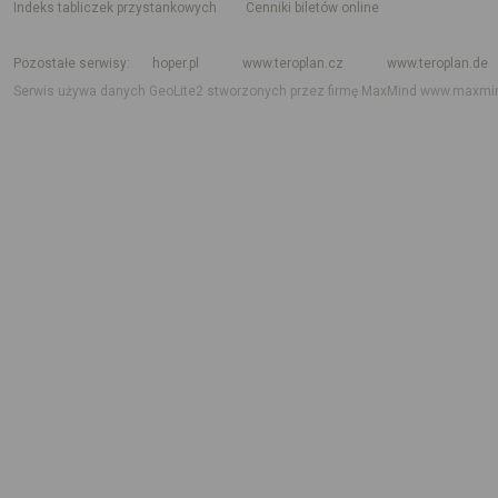
indeks tabliczek przystankowych
Cenniki biletów online
Rozkład jazdy krajowy i międzynarodowy
Rozkład jazdy autobusów
Rozk
Pozostałe serwisy
hoper.pl
www.teroplan.cz
www.teroplan.de
Serwis używa danych GeoLite2 stworzonych przez firmę MaxMind
www.maxmi