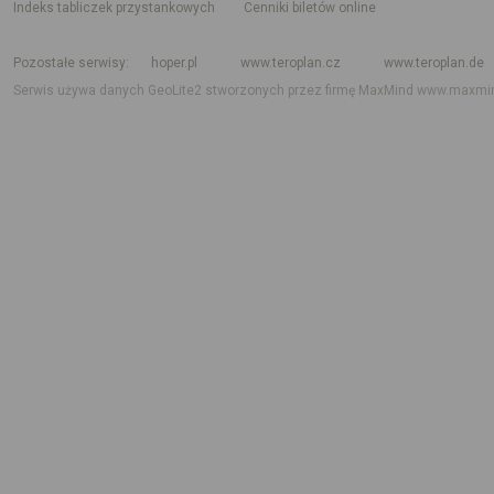
indeks tabliczek przystankowych
Cenniki biletów online
Rozkład jazdy krajowy i międzynarodowy
Rozkład jazdy autobusów
Rozk
Pozostałe serwisy
hoper.pl
www.teroplan.cz
www.teroplan.de
Serwis używa danych GeoLite2 stworzonych przez firmę MaxMind
www.maxmi