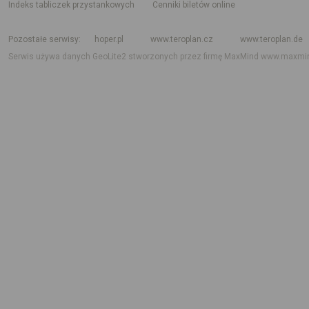
indeks tabliczek przystankowych
Cenniki biletów online
Rozkład jazdy krajowy i międzynarodowy
Rozkład jazdy autobusów
Rozk
Pozostałe serwisy
hoper.pl
www.teroplan.cz
www.teroplan.de
Serwis używa danych GeoLite2 stworzonych przez firmę MaxMind
www.maxmi