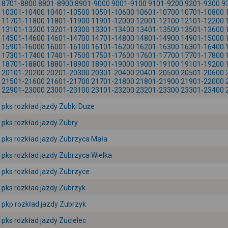
8701-8800
8801-8900
8901-9000
9001-9100
9101-9200
9201-9300
9
10301-10400
10401-10500
10501-10600
10601-10700
10701-10800
11701-11800
11801-11900
11901-12000
12001-12100
12101-12200
13101-13200
13201-13300
13301-13400
13401-13500
13501-13600
14501-14600
14601-14700
14701-14800
14801-14900
14901-15000
15901-16000
16001-16100
16101-16200
16201-16300
16301-16400
17301-17400
17401-17500
17501-17600
17601-17700
17701-17800
18701-18800
18801-18900
18901-19000
19001-19100
19101-19200
20101-20200
20201-20300
20301-20400
20401-20500
20501-20600
21501-21600
21601-21700
21701-21800
21801-21900
21901-22000
22901-23000
23001-23100
23101-23200
23201-23300
23301-23400
pks rozkład jazdy Zubki Duże
pks rozkład jazdy Zubry
pks rozkład jazdy Zubrzyca Mała
pks rozkład jazdy Zubrzyca Wielka
pks rozkład jazdy Zubrzyce
pks rozkład jazdy Zubrzyk
pkp rozkład jazdy Zubrzyk
pks rozkład jazdy Zucielec