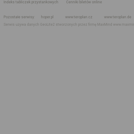
indeks tabliczek przystankowych
Cenniki biletów online
Rozkład jazdy krajowy i międzynarodowy
Rozkład jazdy autobusów
Rozk
Pozostałe serwisy
hoper.pl
www.teroplan.cz
www.teroplan.de
Serwis używa danych GeoLite2 stworzonych przez firmę MaxMind
www.maxmi