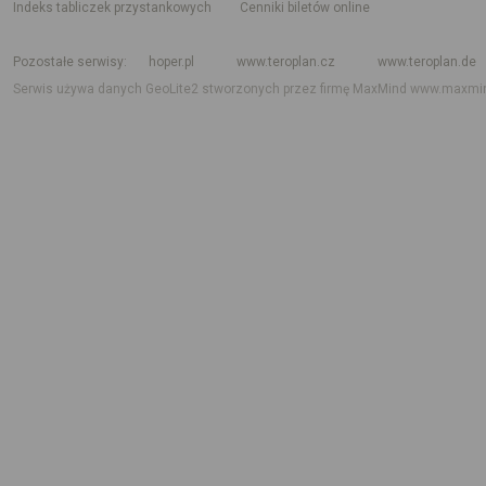
indeks tabliczek przystankowych
Cenniki biletów online
Rozkład jazdy krajowy i międzynarodowy
Rozkład jazdy autobusów
Rozk
Pozostałe serwisy
hoper.pl
www.teroplan.cz
www.teroplan.de
Serwis używa danych GeoLite2 stworzonych przez firmę MaxMind
www.maxmi