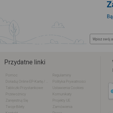
Z
Bą
Przydatne linki
Pomoc
Regulaminy
Doładuj Online EP-Kartę / EM-Kartę
Polityka Prywatności
Tabliczki Przystankowe
Ustawienia Cookies
Przewoźnicy
Komunikaty
Zarejestruj Się
Projekty UE
Twoje Bilety
Zamówienia