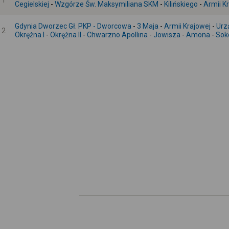
1
Cegielskiej
-
Wzgórze Św. Maksymiliana SKM
-
Kilińskiego
-
Armii K
Gdynia Dworzec Gł. PKP - Dworcowa
-
3 Maja
-
Armii Krajowej
-
Urz
2
Okrężna I
-
Okrężna II
-
Chwarzno Apollina
-
Jowisza
-
Amona
-
Sok