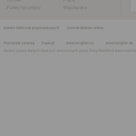
Kontakt
Praca
Punkty Sprzedaży
Współpraca
indeks tabliczek przystankowych
Cenniki biletów online
Rozkład jazdy krajowy i międzynarodowy
Rozkład jazdy autobusów
Rozk
Pozostałe serwisy
hoper.pl
www.teroplan.cz
www.teroplan.de
Serwis używa danych GeoLite2 stworzonych przez firmę MaxMind
www.maxmi