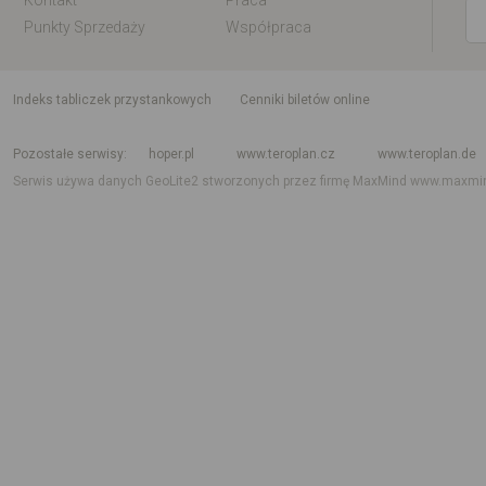
Kontakt
Praca
Punkty Sprzedaży
Współpraca
indeks tabliczek przystankowych
Cenniki biletów online
Rozkład jazdy krajowy i międzynarodowy
Rozkład jazdy autobusów
Rozk
Pozostałe serwisy
hoper.pl
www.teroplan.cz
www.teroplan.de
Serwis używa danych GeoLite2 stworzonych przez firmę MaxMind
www.maxmi