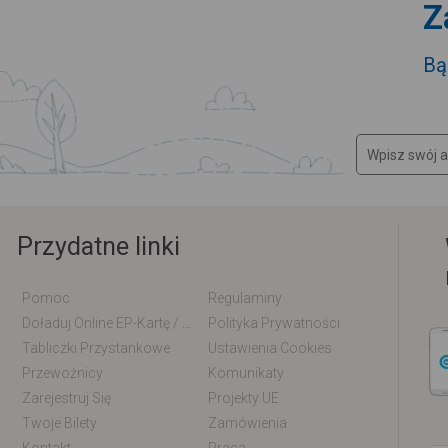
Z
Bą
Przydatne linki
Pomoc
Regulaminy
Doładuj Online EP-Kartę / EM-Kartę
Polityka Prywatności
Tabliczki Przystankowe
Ustawienia Cookies
Przewoźnicy
Komunikaty
Zarejestruj Się
Projekty UE
Twoje Bilety
Zamówienia