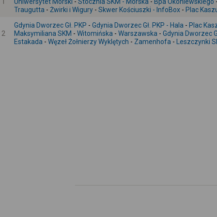
1
Uniwersytet Morski
-
Stocznia SKM - Morska
-
Bpa Okoniewskiego
Traugutta
-
Żwirki i Wigury
-
Skwer Kościuszki - InfoBox
-
Plac Kaszu
Gdynia Dworzec Gł. PKP
-
Gdynia Dworzec Gł. PKP - Hala
-
Plac Kas
2
Maksymiliana SKM
-
Witomińska
-
Warszawska
-
Gdynia Dworzec Gł
Estakada
-
Węzeł Żołnierzy Wyklętych
-
Zamenhofa
-
Leszczynki 