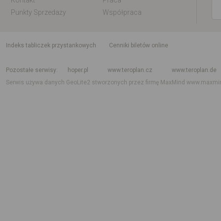
Kontakt
Praca
Punkty Sprzedaży
Współpraca
indeks tabliczek przystankowych
Cenniki biletów online
Rozkład jazdy krajowy i międzynarodowy
Rozkład jazdy autobusów
Rozk
Pozostałe serwisy
hoper.pl
www.teroplan.cz
www.teroplan.de
Serwis używa danych GeoLite2 stworzonych przez firmę MaxMind
www.maxmi