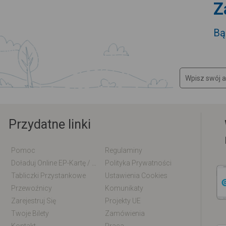
Z
Bą
Przydatne linki
Pomoc
Regulaminy
Doładuj Online EP-Kartę / EM-Kartę
Polityka Prywatności
Tabliczki Przystankowe
Ustawienia Cookies
Przewoźnicy
Komunikaty
Zarejestruj Się
Projekty UE
Twoje Bilety
Zamówienia