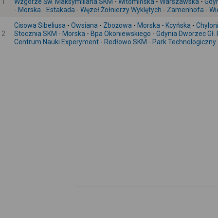
1
Wzgórze Św. Maksymiliana SKM
-
Witomińska
-
Warszawska
-
Gdyn
-
Morska - Estakada
-
Węzeł Żołnierzy Wyklętych
-
Zamenhofa
-
Wi
Cisowa Sibeliusa
-
Owsiana
-
Zbożowa
-
Morska - Kcyńska
-
Chylon
2
Stocznia SKM - Morska
-
Bpa Okoniewskiego
-
Gdynia Dworzec Gł. 
Centrum Nauki Experyment
-
Redłowo SKM - Park Technologiczny