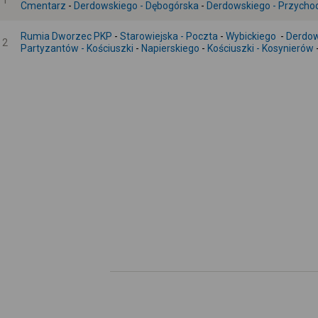
1
Cmentarz
-
Derdowskiego - Dębogórska
-
Derdowskiego - Przycho
Rumia Dworzec PKP
-
Starowiejska - Poczta
-
Wybickiego
-
Derdow
2
Partyzantów - Kościuszki
-
Napierskiego
-
Kościuszki - Kosynierów