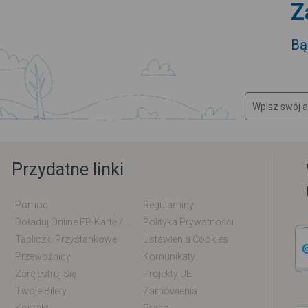
Z
Bą
Przydatne linki
Pomoc
Regulaminy
Doładuj Online EP-Kartę / EM-Kartę
Polityka Prywatności
Tabliczki Przystankowe
Ustawienia Cookies
Przewoźnicy
Komunikaty
Zarejestruj Się
Projekty UE
Twoje Bilety
Zamówienia