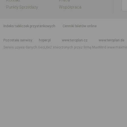
Kontakt
Praca
Punkty Sprzedaży
Współpraca
indeks tabliczek przystankowych
Cenniki biletów online
Rozkład jazdy krajowy i międzynarodowy
Rozkład jazdy autobusów
Rozk
Pozostałe serwisy
hoper.pl
www.teroplan.cz
www.teroplan.de
Serwis używa danych GeoLite2 stworzonych przez firmę MaxMind
www.maxmi