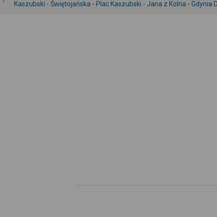
1
Kaszubski - Świętojańska
-
Plac Kaszubski - Jana z Kolna
-
Gdynia D