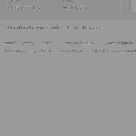
Kontakt
Praca
Punkty Sprzedaży
Współpraca
indeks tabliczek przystankowych
Cenniki biletów online
Rozkład jazdy krajowy i międzynarodowy
Rozkład jazdy autobusów
Rozk
Pozostałe serwisy
hoper.pl
www.teroplan.cz
www.teroplan.de
Serwis używa danych GeoLite2 stworzonych przez firmę MaxMind
www.maxmi