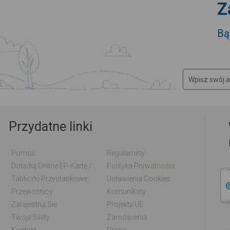
Z
Bą
Przydatne linki
Pomoc
Regulaminy
Doładuj Online EP-Kartę / EM-Kartę
Polityka Prywatności
Tabliczki Przystankowe
Ustawienia Cookies
Przewoźnicy
Komunikaty
Zarejestruj Się
Projekty UE
Twoje Bilety
Zamówienia