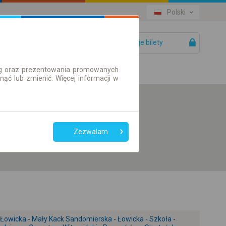
Polski
Twoje bilety
Pomoc
ług oraz prezentowania promowanych
ć lub zmienić. Więcej informacji w
Preferuj bez
przesiadek
Zezwalam
Tylko bilet online
 Łowicka
-
Mały Kack Sandomierska
-
Łowicka - Szkoła
-