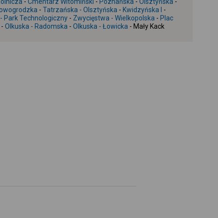
olnicza
-
Cmentarz Witomiński
-
Poznańska
-
Olsztyńska
-
owogrodzka
-
Tatrzańska - Olsztyńska
-
Kwidzyńska I
-
+
 Park Technologiczny
-
Zwycięstwa - Wielkopolska
-
Plac
-
-
Olkuska - Radomska
-
Olkuska - Łowicka
- Mały Kack