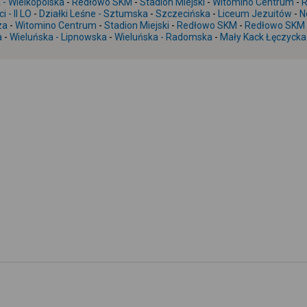
- Wielkopolska
-
Redłowo SKM
-
Stadion Miejski
-
Witomino Centrum
-
R
 - II LO
-
Działki Leśne - Sztumska
-
Szczecińska
-
Liceum Jezuitów
-
N
za
-
Witomino Centrum
-
Stadion Miejski
-
Redłowo SKM
-
Redłowo SKM -
a
-
Wieluńska - Lipnowska
-
Wieluńska - Radomska
-
Mały Kack Łęczycka