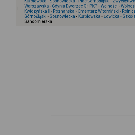
Kurpiowska
-
Sosnowiecka
-
Plac Górnośląski
-
Zwycięstwa 
Warszawska
-
Gdynia Dworzec Gł. PKP - Wolności
-
Wolności
1
Kwidzyńska II
-
Poznańska
-
Cmentarz Witomiński
-
Rolnic
Górnośląski
-
Sosnowiecka
-
Kurpiowska
-
Łowicka - Szkoł
Sandomierska