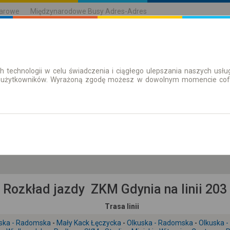
karowe
Międzynarodowe Busy Adres-Adres
h technologii w celu świadczenia i ciągłego ulepszania naszych us
| Bilety
Bilety okresowe
 użytkowników. Wyrażoną zgodę możesz w dowolnym momencie cofną
pt. 7 sie.
-- : --
Rozkład jazdy ZKM Gdynia na linii 203
Trasa linii
ska - Radomska
-
Mały Kack Łęczycka
-
Olkuska - Radomska
-
Olkuska -