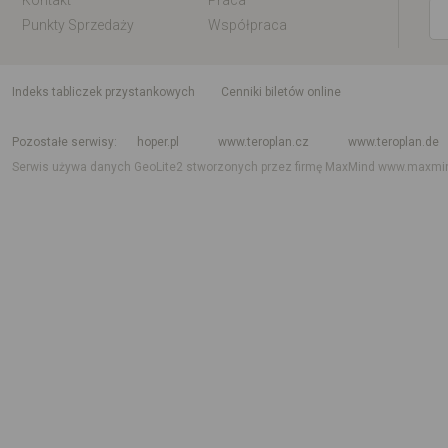
Kontakt
Praca
Punkty Sprzedaży
Współpraca
indeks tabliczek przystankowych
Cenniki biletów online
Rozkład jazdy krajowy i międzynarodowy
Rozkład jazdy autobusów
Rozk
Pozostałe serwisy
hoper.pl
www.teroplan.cz
www.teroplan.de
Serwis używa danych GeoLite2 stworzonych przez firmę MaxMind
www.maxmi