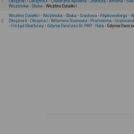
1
Okrężna I
-
Okrężna II
-
Chwarzno Apollina
-
Jowisza
-
Amona
-
Sok
Wiczlińska - Śliska
- Wiczlino Działki I
Wiczlino Działki I
-
Wiczlińska - Śliska
-
Gradowa
-
Filipkowskiego
-
W
2
Okrężna II
-
Okrężna I
-
Witomino Sosnowa
-
Promienna
-
Uczniows
-
I Urząd Skarbowy
-
Gdynia Dworzec Gł. PKP - Hala
- Gdynia Dworz