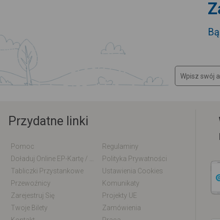
Z
Bą
Przydatne linki
Pomoc
Regulaminy
Doładuj Online EP-Kartę / EM-Kartę
Polityka Prywatności
Tabliczki Przystankowe
Ustawienia Cookies
Przewoźnicy
Komunikaty
Zarejestruj Się
Projekty UE
Twoje Bilety
Zamówienia