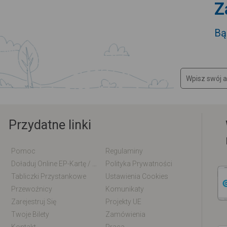
Z
Bą
Przydatne linki
Pomoc
Regulaminy
Doładuj Online EP-Kartę / EM-Kartę
Polityka Prywatności
Tabliczki Przystankowe
Ustawienia Cookies
Przewoźnicy
Komunikaty
Zarejestruj Się
Projekty UE
Twoje Bilety
Zamówienia