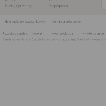
Kontakt
Praca
Punkty Sprzedaży
Współpraca
indeks tabliczek przystankowych
Cenniki biletów online
Rozkład jazdy krajowy i międzynarodowy
Rozkład jazdy autobusów
Rozk
Pozostałe serwisy
hoper.pl
www.teroplan.cz
www.teroplan.de
Serwis używa danych GeoLite2 stworzonych przez firmę MaxMind
www.maxmi