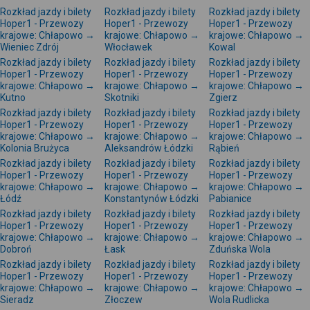
Rozkład jazdy i bilety
Rozkład jazdy i bilety
Rozkład jazdy i bilety
Hoper1 - Przewozy
Hoper1 - Przewozy
Hoper1 - Przewozy
krajowe: Chłapowo →
krajowe: Chłapowo →
krajowe: Chłapowo →
Wieniec Zdrój
Włocławek
Kowal
Rozkład jazdy i bilety
Rozkład jazdy i bilety
Rozkład jazdy i bilety
Hoper1 - Przewozy
Hoper1 - Przewozy
Hoper1 - Przewozy
krajowe: Chłapowo →
krajowe: Chłapowo →
krajowe: Chłapowo →
Kutno
Skotniki
Zgierz
Rozkład jazdy i bilety
Rozkład jazdy i bilety
Rozkład jazdy i bilety
Hoper1 - Przewozy
Hoper1 - Przewozy
Hoper1 - Przewozy
krajowe: Chłapowo →
krajowe: Chłapowo →
krajowe: Chłapowo →
Kolonia Brużyca
Aleksandrów Łódzki
Rąbień
Rozkład jazdy i bilety
Rozkład jazdy i bilety
Rozkład jazdy i bilety
Hoper1 - Przewozy
Hoper1 - Przewozy
Hoper1 - Przewozy
krajowe: Chłapowo →
krajowe: Chłapowo →
krajowe: Chłapowo →
Łódź
Konstantynów Łódzki
Pabianice
Rozkład jazdy i bilety
Rozkład jazdy i bilety
Rozkład jazdy i bilety
Hoper1 - Przewozy
Hoper1 - Przewozy
Hoper1 - Przewozy
krajowe: Chłapowo →
krajowe: Chłapowo →
krajowe: Chłapowo →
Dobroń
Łask
Zduńska Wola
Rozkład jazdy i bilety
Rozkład jazdy i bilety
Rozkład jazdy i bilety
Hoper1 - Przewozy
Hoper1 - Przewozy
Hoper1 - Przewozy
krajowe: Chłapowo →
krajowe: Chłapowo →
krajowe: Chłapowo →
Sieradz
Złoczew
Wola Rudlicka