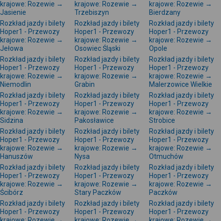
krajowe: Rozewie →
krajowe: Rozewie →
krajowe: Rozewie →
Jasienie
Trzebiszyn
Bierdzany
Rozkład jazdy i bilety
Rozkład jazdy i bilety
Rozkład jazdy i bilety
Hoper1 - Przewozy
Hoper1 - Przewozy
Hoper1 - Przewozy
krajowe: Rozewie →
krajowe: Rozewie →
krajowe: Rozewie →
Jełowa
Osowiec Śląski
Opole
Rozkład jazdy i bilety
Rozkład jazdy i bilety
Rozkład jazdy i bilety
Hoper1 - Przewozy
Hoper1 - Przewozy
Hoper1 - Przewozy
krajowe: Rozewie →
krajowe: Rozewie →
krajowe: Rozewie →
Niemodlin
Grabin
Malerzowice Wielkie
Rozkład jazdy i bilety
Rozkład jazdy i bilety
Rozkład jazdy i bilety
Hoper1 - Przewozy
Hoper1 - Przewozy
Hoper1 - Przewozy
krajowe: Rozewie →
krajowe: Rozewie →
krajowe: Rozewie →
Sidzina
Pakosławice
Strobice
Rozkład jazdy i bilety
Rozkład jazdy i bilety
Rozkład jazdy i bilety
Hoper1 - Przewozy
Hoper1 - Przewozy
Hoper1 - Przewozy
krajowe: Rozewie →
krajowe: Rozewie →
krajowe: Rozewie →
Hanuszów
Nysa
Otmuchów
Rozkład jazdy i bilety
Rozkład jazdy i bilety
Rozkład jazdy i bilety
Hoper1 - Przewozy
Hoper1 - Przewozy
Hoper1 - Przewozy
krajowe: Rozewie →
krajowe: Rozewie →
krajowe: Rozewie →
Ścibórz
Stary Paczków
Paczków
Rozkład jazdy i bilety
Rozkład jazdy i bilety
Rozkład jazdy i bilety
Hoper1 - Przewozy
Hoper1 - Przewozy
Hoper1 - Przewozy
krajowe: Rozewie →
krajowe: Rozewie →
krajowe: Rozewie →