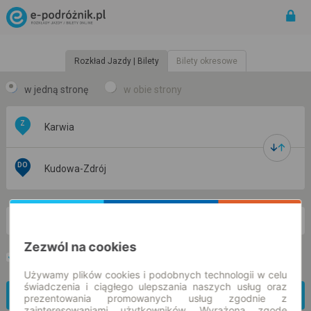
Rozkład Jazdy | Bilety
Bilety okresowe
w jedną stronę
w obie strony
Z
DO
nd. 9 sie.
-- : --
Zezwól na cookies
Preferuj bez przesiadek
Tylko bilet online
Używamy plików cookies i podobnych technologii w celu
świadczenia i ciągłego ulepszania naszych usług oraz
Znajdź połączenie
prezentowania promowanych usług zgodnie z
zainteresowaniami użytkowników. Wyrażoną zgodę