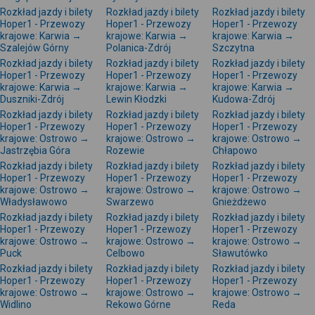
Rozkład jazdy i bilety
Rozkład jazdy i bilety
Rozkład jazdy i bilety
Hoper1 - Przewozy
Hoper1 - Przewozy
Hoper1 - Przewozy
krajowe: Karwia →
krajowe: Karwia →
krajowe: Karwia →
Szalejów Górny
Polanica-Zdrój
Szczytna
Rozkład jazdy i bilety
Rozkład jazdy i bilety
Rozkład jazdy i bilety
Hoper1 - Przewozy
Hoper1 - Przewozy
Hoper1 - Przewozy
krajowe: Karwia →
krajowe: Karwia →
krajowe: Karwia →
Duszniki-Zdrój
Lewin Kłodzki
Kudowa-Zdrój
Rozkład jazdy i bilety
Rozkład jazdy i bilety
Rozkład jazdy i bilety
Hoper1 - Przewozy
Hoper1 - Przewozy
Hoper1 - Przewozy
krajowe: Ostrowo →
krajowe: Ostrowo →
krajowe: Ostrowo →
Jastrzębia Góra
Rozewie
Chłapowo
Rozkład jazdy i bilety
Rozkład jazdy i bilety
Rozkład jazdy i bilety
Hoper1 - Przewozy
Hoper1 - Przewozy
Hoper1 - Przewozy
krajowe: Ostrowo →
krajowe: Ostrowo →
krajowe: Ostrowo →
Władysławowo
Swarzewo
Gnieżdżewo
Rozkład jazdy i bilety
Rozkład jazdy i bilety
Rozkład jazdy i bilety
Hoper1 - Przewozy
Hoper1 - Przewozy
Hoper1 - Przewozy
krajowe: Ostrowo →
krajowe: Ostrowo →
krajowe: Ostrowo →
Puck
Celbowo
Sławutówko
Rozkład jazdy i bilety
Rozkład jazdy i bilety
Rozkład jazdy i bilety
Hoper1 - Przewozy
Hoper1 - Przewozy
Hoper1 - Przewozy
krajowe: Ostrowo →
krajowe: Ostrowo →
krajowe: Ostrowo →
Widlino
Rekowo Górne
Reda