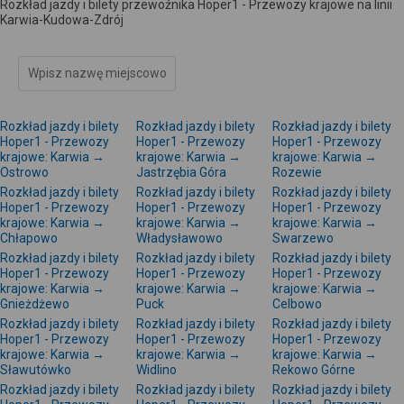
Rozkład jazdy i bilety przewoźnika Hoper1 - Przewozy krajowe na linii
Karwia-Kudowa-Zdrój
Rozkład jazdy i bilety
Rozkład jazdy i bilety
Rozkład jazdy i bilety
Hoper1 - Przewozy
Hoper1 - Przewozy
Hoper1 - Przewozy
krajowe: Karwia →
krajowe: Karwia →
krajowe: Karwia →
Ostrowo
Jastrzębia Góra
Rozewie
Rozkład jazdy i bilety
Rozkład jazdy i bilety
Rozkład jazdy i bilety
Hoper1 - Przewozy
Hoper1 - Przewozy
Hoper1 - Przewozy
krajowe: Karwia →
krajowe: Karwia →
krajowe: Karwia →
Chłapowo
Władysławowo
Swarzewo
Rozkład jazdy i bilety
Rozkład jazdy i bilety
Rozkład jazdy i bilety
Hoper1 - Przewozy
Hoper1 - Przewozy
Hoper1 - Przewozy
krajowe: Karwia →
krajowe: Karwia →
krajowe: Karwia →
Gnieżdżewo
Puck
Celbowo
Rozkład jazdy i bilety
Rozkład jazdy i bilety
Rozkład jazdy i bilety
Hoper1 - Przewozy
Hoper1 - Przewozy
Hoper1 - Przewozy
krajowe: Karwia →
krajowe: Karwia →
krajowe: Karwia →
Sławutówko
Widlino
Rekowo Górne
Rozkład jazdy i bilety
Rozkład jazdy i bilety
Rozkład jazdy i bilety