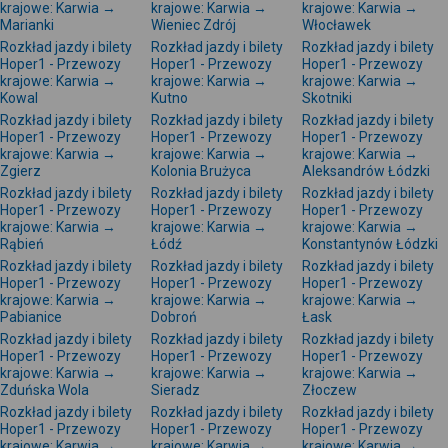
krajowe: Karwia →
krajowe: Karwia →
krajowe: Karwia →
Marianki
Wieniec Zdrój
Włocławek
Rozkład jazdy i bilety
Rozkład jazdy i bilety
Rozkład jazdy i bilety
Hoper1 - Przewozy
Hoper1 - Przewozy
Hoper1 - Przewozy
krajowe: Karwia →
krajowe: Karwia →
krajowe: Karwia →
Kowal
Kutno
Skotniki
Rozkład jazdy i bilety
Rozkład jazdy i bilety
Rozkład jazdy i bilety
Hoper1 - Przewozy
Hoper1 - Przewozy
Hoper1 - Przewozy
krajowe: Karwia →
krajowe: Karwia →
krajowe: Karwia →
Zgierz
Kolonia Brużyca
Aleksandrów Łódzki
Rozkład jazdy i bilety
Rozkład jazdy i bilety
Rozkład jazdy i bilety
Hoper1 - Przewozy
Hoper1 - Przewozy
Hoper1 - Przewozy
krajowe: Karwia →
krajowe: Karwia →
krajowe: Karwia →
Rąbień
Łódź
Konstantynów Łódzki
Rozkład jazdy i bilety
Rozkład jazdy i bilety
Rozkład jazdy i bilety
Hoper1 - Przewozy
Hoper1 - Przewozy
Hoper1 - Przewozy
krajowe: Karwia →
krajowe: Karwia →
krajowe: Karwia →
Pabianice
Dobroń
Łask
Rozkład jazdy i bilety
Rozkład jazdy i bilety
Rozkład jazdy i bilety
Hoper1 - Przewozy
Hoper1 - Przewozy
Hoper1 - Przewozy
krajowe: Karwia →
krajowe: Karwia →
krajowe: Karwia →
Zduńska Wola
Sieradz
Złoczew
Rozkład jazdy i bilety
Rozkład jazdy i bilety
Rozkład jazdy i bilety
Hoper1 - Przewozy
Hoper1 - Przewozy
Hoper1 - Przewozy
krajowe: Karwia →
krajowe: Karwia →
krajowe: Karwia →