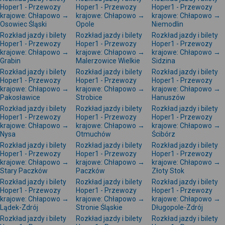
Hoper1 - Przewozy
Hoper1 - Przewozy
Hoper1 - Przewozy
krajowe: Chłapowo →
krajowe: Chłapowo →
krajowe: Chłapowo →
Osowiec Śląski
Opole
Niemodlin
Rozkład jazdy i bilety
Rozkład jazdy i bilety
Rozkład jazdy i bilety
Hoper1 - Przewozy
Hoper1 - Przewozy
Hoper1 - Przewozy
krajowe: Chłapowo →
krajowe: Chłapowo →
krajowe: Chłapowo →
Grabin
Malerzowice Wielkie
Sidzina
Rozkład jazdy i bilety
Rozkład jazdy i bilety
Rozkład jazdy i bilety
Hoper1 - Przewozy
Hoper1 - Przewozy
Hoper1 - Przewozy
krajowe: Chłapowo →
krajowe: Chłapowo →
krajowe: Chłapowo →
Pakosławice
Strobice
Hanuszów
Rozkład jazdy i bilety
Rozkład jazdy i bilety
Rozkład jazdy i bilety
Hoper1 - Przewozy
Hoper1 - Przewozy
Hoper1 - Przewozy
krajowe: Chłapowo →
krajowe: Chłapowo →
krajowe: Chłapowo →
Nysa
Otmuchów
Ścibórz
Rozkład jazdy i bilety
Rozkład jazdy i bilety
Rozkład jazdy i bilety
Hoper1 - Przewozy
Hoper1 - Przewozy
Hoper1 - Przewozy
krajowe: Chłapowo →
krajowe: Chłapowo →
krajowe: Chłapowo →
Stary Paczków
Paczków
Złoty Stok
Rozkład jazdy i bilety
Rozkład jazdy i bilety
Rozkład jazdy i bilety
Hoper1 - Przewozy
Hoper1 - Przewozy
Hoper1 - Przewozy
krajowe: Chłapowo →
krajowe: Chłapowo →
krajowe: Chłapowo →
Lądek-Zdrój
Stronie Śląskie
Długopole-Zdrój
Rozkład jazdy i bilety
Rozkład jazdy i bilety
Rozkład jazdy i bilety