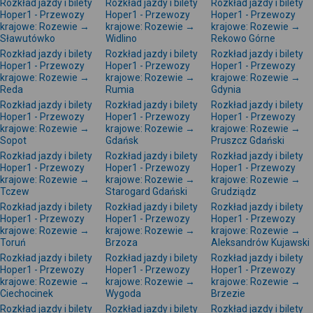
Rozkład jazdy i bilety
Rozkład jazdy i bilety
Rozkład jazdy i bilety
Hoper1 - Przewozy
Hoper1 - Przewozy
Hoper1 - Przewozy
krajowe: Rozewie →
krajowe: Rozewie →
krajowe: Rozewie →
Sławutówko
Widlino
Rekowo Górne
Rozkład jazdy i bilety
Rozkład jazdy i bilety
Rozkład jazdy i bilety
Hoper1 - Przewozy
Hoper1 - Przewozy
Hoper1 - Przewozy
krajowe: Rozewie →
krajowe: Rozewie →
krajowe: Rozewie →
Reda
Rumia
Gdynia
Rozkład jazdy i bilety
Rozkład jazdy i bilety
Rozkład jazdy i bilety
Hoper1 - Przewozy
Hoper1 - Przewozy
Hoper1 - Przewozy
krajowe: Rozewie →
krajowe: Rozewie →
krajowe: Rozewie →
Sopot
Gdańsk
Pruszcz Gdański
Rozkład jazdy i bilety
Rozkład jazdy i bilety
Rozkład jazdy i bilety
Hoper1 - Przewozy
Hoper1 - Przewozy
Hoper1 - Przewozy
krajowe: Rozewie →
krajowe: Rozewie →
krajowe: Rozewie →
Tczew
Starogard Gdański
Grudziądz
Rozkład jazdy i bilety
Rozkład jazdy i bilety
Rozkład jazdy i bilety
Hoper1 - Przewozy
Hoper1 - Przewozy
Hoper1 - Przewozy
krajowe: Rozewie →
krajowe: Rozewie →
krajowe: Rozewie →
Toruń
Brzoza
Aleksandrów Kujawski
Rozkład jazdy i bilety
Rozkład jazdy i bilety
Rozkład jazdy i bilety
Hoper1 - Przewozy
Hoper1 - Przewozy
Hoper1 - Przewozy
krajowe: Rozewie →
krajowe: Rozewie →
krajowe: Rozewie →
Ciechocinek
Wygoda
Brzezie
Rozkład jazdy i bilety
Rozkład jazdy i bilety
Rozkład jazdy i bilety