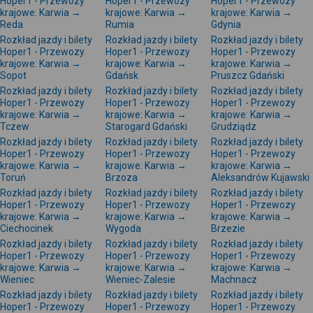
Hoper1 - Przewozy
Hoper1 - Przewozy
Hoper1 - Przewozy
krajowe: Karwia →
krajowe: Karwia →
krajowe: Karwia →
Reda
Rumia
Gdynia
Rozkład jazdy i bilety
Rozkład jazdy i bilety
Rozkład jazdy i bilety
Hoper1 - Przewozy
Hoper1 - Przewozy
Hoper1 - Przewozy
krajowe: Karwia →
krajowe: Karwia →
krajowe: Karwia →
Sopot
Gdańsk
Pruszcz Gdański
Rozkład jazdy i bilety
Rozkład jazdy i bilety
Rozkład jazdy i bilety
Hoper1 - Przewozy
Hoper1 - Przewozy
Hoper1 - Przewozy
krajowe: Karwia →
krajowe: Karwia →
krajowe: Karwia →
Tczew
Starogard Gdański
Grudziądz
Rozkład jazdy i bilety
Rozkład jazdy i bilety
Rozkład jazdy i bilety
Hoper1 - Przewozy
Hoper1 - Przewozy
Hoper1 - Przewozy
krajowe: Karwia →
krajowe: Karwia →
krajowe: Karwia →
Toruń
Brzoza
Aleksandrów Kujawski
Rozkład jazdy i bilety
Rozkład jazdy i bilety
Rozkład jazdy i bilety
Hoper1 - Przewozy
Hoper1 - Przewozy
Hoper1 - Przewozy
krajowe: Karwia →
krajowe: Karwia →
krajowe: Karwia →
Ciechocinek
Wygoda
Brzezie
Rozkład jazdy i bilety
Rozkład jazdy i bilety
Rozkład jazdy i bilety
Hoper1 - Przewozy
Hoper1 - Przewozy
Hoper1 - Przewozy
krajowe: Karwia →
krajowe: Karwia →
krajowe: Karwia →
Wieniec
Wieniec-Zalesie
Machnacz
Rozkład jazdy i bilety
Rozkład jazdy i bilety
Rozkład jazdy i bilety
Hoper1 - Przewozy
Hoper1 - Przewozy
Hoper1 - Przewozy