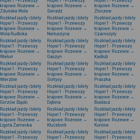
Hoper1 - Przewozy
Hoper1 - Przewozy
Hoper1 - Przewozy
krajowe: Rozewie →
krajowe: Rozewie →
krajowe: Rozewie →
Zduńska Wola
Sieradz
Złoczew
Rozkład jazdy i bilety
Rozkład jazdy i bilety
Rozkład jazdy i bilety
Hoper1 - Przewozy
Hoper1 - Przewozy
Hoper1 - Przewozy
krajowe: Rozewie →
krajowe: Rozewie →
krajowe: Rozewie →
Wola Rudlicka
Nietuszyna
Czarnożyły
Rozkład jazdy i bilety
Rozkład jazdy i bilety
Rozkład jazdy i bilety
Hoper1 - Przewozy
Hoper1 - Przewozy
Hoper1 - Przewozy
krajowe: Rozewie →
krajowe: Rozewie →
krajowe: Rozewie →
Wieluń
Gaszyn
Kadłub
Rozkład jazdy i bilety
Rozkład jazdy i bilety
Rozkład jazdy i bilety
Hoper1 - Przewozy
Hoper1 - Przewozy
Hoper1 - Przewozy
krajowe: Rozewie →
krajowe: Rozewie →
krajowe: Rozewie →
Wierzbie
Sołtysy
Praszka
Rozkład jazdy i bilety
Rozkład jazdy i bilety
Rozkład jazdy i bilety
Hoper1 - Przewozy
Hoper1 - Przewozy
Hoper1 - Przewozy
krajowe: Rozewie →
krajowe: Rozewie →
krajowe: Rozewie →
Gorzów Śląski
Dębina
Biadacz
Rozkład jazdy i bilety
Rozkład jazdy i bilety
Rozkład jazdy i bilety
Hoper1 - Przewozy
Hoper1 - Przewozy
Hoper1 - Przewozy
krajowe: Rozewie →
krajowe: Rozewie →
krajowe: Rozewie →
Ligota Zamecka
Kluczbork
Kuniów
Rozkład jazdy i bilety
Rozkład jazdy i bilety
Rozkład jazdy i bilety
Hoper1 - Przewozy
Hoper1 - Przewozy
Hoper1 - Przewozy