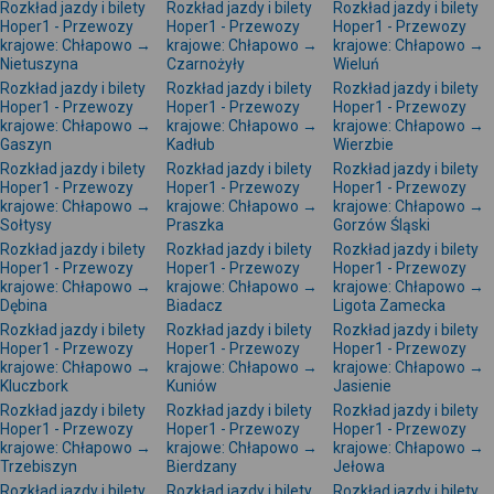
Rozkład jazdy i bilety
Rozkład jazdy i bilety
Rozkład jazdy i bilety
Hoper1 - Przewozy
Hoper1 - Przewozy
Hoper1 - Przewozy
krajowe: Chłapowo →
krajowe: Chłapowo →
krajowe: Chłapowo →
Nietuszyna
Czarnożyły
Wieluń
Rozkład jazdy i bilety
Rozkład jazdy i bilety
Rozkład jazdy i bilety
Hoper1 - Przewozy
Hoper1 - Przewozy
Hoper1 - Przewozy
krajowe: Chłapowo →
krajowe: Chłapowo →
krajowe: Chłapowo →
Gaszyn
Kadłub
Wierzbie
Rozkład jazdy i bilety
Rozkład jazdy i bilety
Rozkład jazdy i bilety
Hoper1 - Przewozy
Hoper1 - Przewozy
Hoper1 - Przewozy
krajowe: Chłapowo →
krajowe: Chłapowo →
krajowe: Chłapowo →
Sołtysy
Praszka
Gorzów Śląski
Rozkład jazdy i bilety
Rozkład jazdy i bilety
Rozkład jazdy i bilety
Hoper1 - Przewozy
Hoper1 - Przewozy
Hoper1 - Przewozy
krajowe: Chłapowo →
krajowe: Chłapowo →
krajowe: Chłapowo →
Dębina
Biadacz
Ligota Zamecka
Rozkład jazdy i bilety
Rozkład jazdy i bilety
Rozkład jazdy i bilety
Hoper1 - Przewozy
Hoper1 - Przewozy
Hoper1 - Przewozy
krajowe: Chłapowo →
krajowe: Chłapowo →
krajowe: Chłapowo →
Kluczbork
Kuniów
Jasienie
Rozkład jazdy i bilety
Rozkład jazdy i bilety
Rozkład jazdy i bilety
Hoper1 - Przewozy
Hoper1 - Przewozy
Hoper1 - Przewozy
krajowe: Chłapowo →
krajowe: Chłapowo →
krajowe: Chłapowo →
Trzebiszyn
Bierdzany
Jełowa
Rozkład jazdy i bilety
Rozkład jazdy i bilety
Rozkład jazdy i bilety