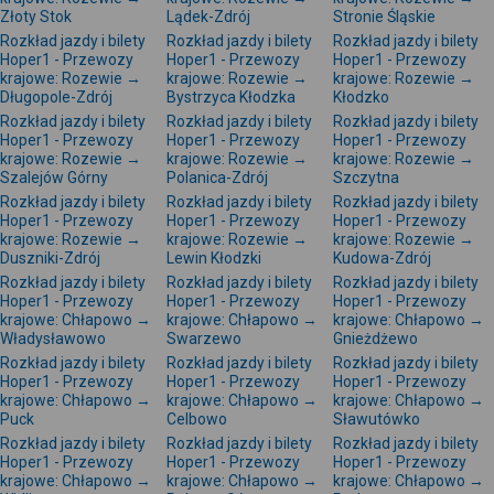
Złoty Stok
Lądek-Zdrój
Stronie Śląskie
Rozkład jazdy i bilety
Rozkład jazdy i bilety
Rozkład jazdy i bilety
Hoper1 - Przewozy
Hoper1 - Przewozy
Hoper1 - Przewozy
krajowe: Rozewie →
krajowe: Rozewie →
krajowe: Rozewie →
Długopole-Zdrój
Bystrzyca Kłodzka
Kłodzko
Rozkład jazdy i bilety
Rozkład jazdy i bilety
Rozkład jazdy i bilety
Hoper1 - Przewozy
Hoper1 - Przewozy
Hoper1 - Przewozy
krajowe: Rozewie →
krajowe: Rozewie →
krajowe: Rozewie →
Szalejów Górny
Polanica-Zdrój
Szczytna
Rozkład jazdy i bilety
Rozkład jazdy i bilety
Rozkład jazdy i bilety
Hoper1 - Przewozy
Hoper1 - Przewozy
Hoper1 - Przewozy
krajowe: Rozewie →
krajowe: Rozewie →
krajowe: Rozewie →
Duszniki-Zdrój
Lewin Kłodzki
Kudowa-Zdrój
Rozkład jazdy i bilety
Rozkład jazdy i bilety
Rozkład jazdy i bilety
Hoper1 - Przewozy
Hoper1 - Przewozy
Hoper1 - Przewozy
krajowe: Chłapowo →
krajowe: Chłapowo →
krajowe: Chłapowo →
Władysławowo
Swarzewo
Gnieżdżewo
Rozkład jazdy i bilety
Rozkład jazdy i bilety
Rozkład jazdy i bilety
Hoper1 - Przewozy
Hoper1 - Przewozy
Hoper1 - Przewozy
krajowe: Chłapowo →
krajowe: Chłapowo →
krajowe: Chłapowo →
Puck
Celbowo
Sławutówko
Rozkład jazdy i bilety
Rozkład jazdy i bilety
Rozkład jazdy i bilety
Hoper1 - Przewozy
Hoper1 - Przewozy
Hoper1 - Przewozy
krajowe: Chłapowo →
krajowe: Chłapowo →
krajowe: Chłapowo →