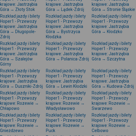
krajowe: Jastrzębia
krajowe: Jastrzębia
krajowe: Jastrzębia
Góra → Złoty Stok
Góra → Lądek-Zdrój
Góra → Stronie Śląskie
Rozkład jazdy i bilety
Rozkład jazdy i bilety
Rozkład jazdy i bilety
Hoper1 - Przewozy
Hoper1 - Przewozy
Hoper1 - Przewozy
krajowe: Jastrzębia
krajowe: Jastrzębia
krajowe: Jastrzębia
Góra → Długopole-
Góra → Bystrzyca
Góra → Kłodzko
Zdrój
Kłodzka
Rozkład jazdy i bilety
Rozkład jazdy i bilety
Rozkład jazdy i bilety
Hoper1 - Przewozy
Hoper1 - Przewozy
Hoper1 - Przewozy
krajowe: Jastrzębia
krajowe: Jastrzębia
krajowe: Jastrzębia
Góra → Szalejów
Góra → Polanica-Zdrój
Góra → Szczytna
Górny
Rozkład jazdy i bilety
Rozkład jazdy i bilety
Rozkład jazdy i bilety
Hoper1 - Przewozy
Hoper1 - Przewozy
Hoper1 - Przewozy
krajowe: Jastrzębia
krajowe: Jastrzębia
krajowe: Jastrzębia
Góra → Duszniki-Zdrój
Góra → Lewin Kłodzki
Góra → Kudowa-Zdrój
Rozkład jazdy i bilety
Rozkład jazdy i bilety
Rozkład jazdy i bilety
Hoper1 - Przewozy
Hoper1 - Przewozy
Hoper1 - Przewozy
krajowe: Rozewie →
krajowe: Rozewie →
krajowe: Rozewie →
Chłapowo
Władysławowo
Swarzewo
Rozkład jazdy i bilety
Rozkład jazdy i bilety
Rozkład jazdy i bilety
Hoper1 - Przewozy
Hoper1 - Przewozy
Hoper1 - Przewozy
krajowe: Rozewie →
krajowe: Rozewie →
krajowe: Rozewie →
Gnieżdżewo
Puck
Celbowo