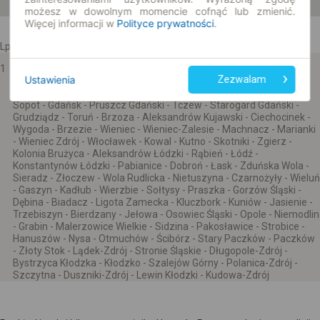
możesz w dowolnym momencie cofnąć lub zmienić.
Rozkład jazdy Hoper1 na trasie Karwia-Kudowa-Zdrój
Więcej informacji w
Polityce prywatności
.
Lp.
Trasa linii
1
Karwia - Ostrowo - Jastrzębia Góra - Rozewie - Chłapowo -
Ustawienia
Zezwalam
Władysławowo - Swarzewo - Gnieżdżewo - Puck - Celbowo -
Sławutówko - Widlino - Rekowo Górne - Reda - Rumia - Gdynia -
Sopot - Gdańsk - Pruszcz Gdański - Tczew - Starogard Gdański -
Grudziądz - Toruń - Brzoza - Aleksandrów Kujawski - Ciechocinek -
Wygoda - Brzezie - Wieniec - Wieniec-Zalesie - Machnacz - Marianki
- Wieniec Zdrój - Włocławek - Kowal - Kutno - Skotniki - Zgierz -
Kolonia Brużyca - Aleksandrów Łódzki - Rąbień - Łódź -
Konstantynów Łódzki - Pabianice - Dobroń - Łask - Zduńska Wola -
Sieradz - Złoczew - Wola Rudlicka - Nietuszyna - Czarnożyły - Wieluń
- Gaszyn - Kadłub - Wierzbie - Sołtysy - Praszka - Gorzów Śląski -
Dębina - Biadacz - Ligota Zamecka - Kluczbork - Kuniów - Jasienie -
Trzebiszyn - Bierdzany - Jełowa - Osowiec Śląski - Opole - Niemodlin
- Grabin - Malerzowice Wielkie - Sidzina - Pakosławice - Strobice -
Hanuszów - Nysa - Otmuchów - Ścibórz - Stary Paczków - Paczków
- Złoty Stok - Lądek-Zdrój - Stronie Śląskie - Długopole-Zdrój -
Bystrzyca Kłodzka - Kłodzko - Szalejów Górny - Polanica-Zdrój -
Szczytna - Duszniki-Zdrój - Lewin Kłodzki - Kudowa-Zdrój