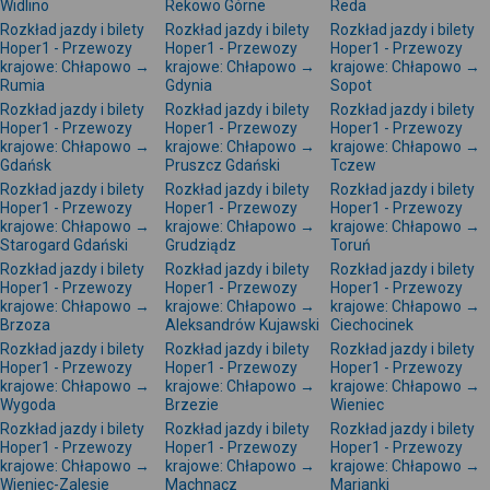
Widlino
Rekowo Górne
Reda
Rozkład jazdy i bilety
Rozkład jazdy i bilety
Rozkład jazdy i bilety
Hoper1 - Przewozy
Hoper1 - Przewozy
Hoper1 - Przewozy
krajowe: Chłapowo →
krajowe: Chłapowo →
krajowe: Chłapowo →
Rumia
Gdynia
Sopot
Rozkład jazdy i bilety
Rozkład jazdy i bilety
Rozkład jazdy i bilety
Hoper1 - Przewozy
Hoper1 - Przewozy
Hoper1 - Przewozy
krajowe: Chłapowo →
krajowe: Chłapowo →
krajowe: Chłapowo →
Gdańsk
Pruszcz Gdański
Tczew
Rozkład jazdy i bilety
Rozkład jazdy i bilety
Rozkład jazdy i bilety
Hoper1 - Przewozy
Hoper1 - Przewozy
Hoper1 - Przewozy
krajowe: Chłapowo →
krajowe: Chłapowo →
krajowe: Chłapowo →
Starogard Gdański
Grudziądz
Toruń
Rozkład jazdy i bilety
Rozkład jazdy i bilety
Rozkład jazdy i bilety
Hoper1 - Przewozy
Hoper1 - Przewozy
Hoper1 - Przewozy
krajowe: Chłapowo →
krajowe: Chłapowo →
krajowe: Chłapowo →
Brzoza
Aleksandrów Kujawski
Ciechocinek
Rozkład jazdy i bilety
Rozkład jazdy i bilety
Rozkład jazdy i bilety
Hoper1 - Przewozy
Hoper1 - Przewozy
Hoper1 - Przewozy
krajowe: Chłapowo →
krajowe: Chłapowo →
krajowe: Chłapowo →
Wygoda
Brzezie
Wieniec
Rozkład jazdy i bilety
Rozkład jazdy i bilety
Rozkład jazdy i bilety
Hoper1 - Przewozy
Hoper1 - Przewozy
Hoper1 - Przewozy
krajowe: Chłapowo →
krajowe: Chłapowo →
krajowe: Chłapowo →
Wieniec-Zalesie
Machnacz
Marianki