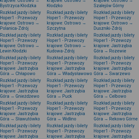
krajowe: Ostrowo →
krajowe: Ostrowo →
krajowe: Ostrowo →
Bystrzyca Kłodzka
Kłodzko
Szalejów Górny
Rozkład jazdy i bilety
Rozkład jazdy i bilety
Rozkład jazdy i bilety
Hoper1 - Przewozy
Hoper1 - Przewozy
Hoper1 - Przewozy
krajowe: Ostrowo →
krajowe: Ostrowo →
krajowe: Ostrowo →
Polanica-Zdrój
Szczytna
Duszniki-Zdrój
Rozkład jazdy i bilety
Rozkład jazdy i bilety
Rozkład jazdy i bilety
Hoper1 - Przewozy
Hoper1 - Przewozy
Hoper1 - Przewozy
krajowe: Ostrowo →
krajowe: Ostrowo →
krajowe: Jastrzębia
Lewin Kłodzki
Kudowa-Zdrój
Góra → Rozewie
Rozkład jazdy i bilety
Rozkład jazdy i bilety
Rozkład jazdy i bilety
Hoper1 - Przewozy
Hoper1 - Przewozy
Hoper1 - Przewozy
krajowe: Jastrzębia
krajowe: Jastrzębia
krajowe: Jastrzębia
Góra → Chłapowo
Góra → Władysławowo
Góra → Swarzewo
Rozkład jazdy i bilety
Rozkład jazdy i bilety
Rozkład jazdy i bilety
Hoper1 - Przewozy
Hoper1 - Przewozy
Hoper1 - Przewozy
krajowe: Jastrzębia
krajowe: Jastrzębia
krajowe: Jastrzębia
Góra → Gnieżdżewo
Góra → Puck
Góra → Celbowo
Rozkład jazdy i bilety
Rozkład jazdy i bilety
Rozkład jazdy i bilety
Hoper1 - Przewozy
Hoper1 - Przewozy
Hoper1 - Przewozy
krajowe: Jastrzębia
krajowe: Jastrzębia
krajowe: Jastrzębia
Góra → Sławutówko
Góra → Widlino
Góra → Rekowo Górne
Rozkład jazdy i bilety
Rozkład jazdy i bilety
Rozkład jazdy i bilety
Hoper1 - Przewozy
Hoper1 - Przewozy
Hoper1 - Przewozy
krajowe: Jastrzębia
krajowe: Jastrzębia
krajowe: Jastrzębia