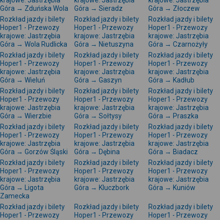
krajowe: Jastrzębia
krajowe: Jastrzębia
krajowe: Jastrzębia
Góra → Zduńska Wola
Góra → Sieradz
Góra → Złoczew
Rozkład jazdy i bilety
Rozkład jazdy i bilety
Rozkład jazdy i bilety
Hoper1 - Przewozy
Hoper1 - Przewozy
Hoper1 - Przewozy
krajowe: Jastrzębia
krajowe: Jastrzębia
krajowe: Jastrzębia
Góra → Wola Rudlicka
Góra → Nietuszyna
Góra → Czarnożyły
Rozkład jazdy i bilety
Rozkład jazdy i bilety
Rozkład jazdy i bilety
Hoper1 - Przewozy
Hoper1 - Przewozy
Hoper1 - Przewozy
krajowe: Jastrzębia
krajowe: Jastrzębia
krajowe: Jastrzębia
Góra → Wieluń
Góra → Gaszyn
Góra → Kadłub
Rozkład jazdy i bilety
Rozkład jazdy i bilety
Rozkład jazdy i bilety
Hoper1 - Przewozy
Hoper1 - Przewozy
Hoper1 - Przewozy
krajowe: Jastrzębia
krajowe: Jastrzębia
krajowe: Jastrzębia
Góra → Wierzbie
Góra → Sołtysy
Góra → Praszka
Rozkład jazdy i bilety
Rozkład jazdy i bilety
Rozkład jazdy i bilety
Hoper1 - Przewozy
Hoper1 - Przewozy
Hoper1 - Przewozy
krajowe: Jastrzębia
krajowe: Jastrzębia
krajowe: Jastrzębia
Góra → Gorzów Śląski
Góra → Dębina
Góra → Biadacz
Rozkład jazdy i bilety
Rozkład jazdy i bilety
Rozkład jazdy i bilety
Hoper1 - Przewozy
Hoper1 - Przewozy
Hoper1 - Przewozy
krajowe: Jastrzębia
krajowe: Jastrzębia
krajowe: Jastrzębia
Góra → Ligota
Góra → Kluczbork
Góra → Kuniów
Zamecka
Rozkład jazdy i bilety
Rozkład jazdy i bilety
Rozkład jazdy i bilety
Hoper1 - Przewozy
Hoper1 - Przewozy
Hoper1 - Przewozy