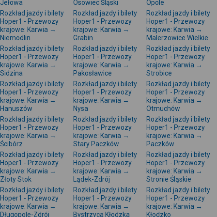
Jełowa
Osowiec Śląski
Opole
Rozkład jazdy i bilety
Rozkład jazdy i bilety
Rozkład jazdy i bilety
Hoper1 - Przewozy
Hoper1 - Przewozy
Hoper1 - Przewozy
krajowe: Karwia →
krajowe: Karwia →
krajowe: Karwia →
Niemodlin
Grabin
Malerzowice Wielkie
Rozkład jazdy i bilety
Rozkład jazdy i bilety
Rozkład jazdy i bilety
Hoper1 - Przewozy
Hoper1 - Przewozy
Hoper1 - Przewozy
krajowe: Karwia →
krajowe: Karwia →
krajowe: Karwia →
Sidzina
Pakosławice
Strobice
Rozkład jazdy i bilety
Rozkład jazdy i bilety
Rozkład jazdy i bilety
Hoper1 - Przewozy
Hoper1 - Przewozy
Hoper1 - Przewozy
krajowe: Karwia →
krajowe: Karwia →
krajowe: Karwia →
Hanuszów
Nysa
Otmuchów
Rozkład jazdy i bilety
Rozkład jazdy i bilety
Rozkład jazdy i bilety
Hoper1 - Przewozy
Hoper1 - Przewozy
Hoper1 - Przewozy
krajowe: Karwia →
krajowe: Karwia →
krajowe: Karwia →
Ścibórz
Stary Paczków
Paczków
Rozkład jazdy i bilety
Rozkład jazdy i bilety
Rozkład jazdy i bilety
Hoper1 - Przewozy
Hoper1 - Przewozy
Hoper1 - Przewozy
krajowe: Karwia →
krajowe: Karwia →
krajowe: Karwia →
Złoty Stok
Lądek-Zdrój
Stronie Śląskie
Rozkład jazdy i bilety
Rozkład jazdy i bilety
Rozkład jazdy i bilety
Hoper1 - Przewozy
Hoper1 - Przewozy
Hoper1 - Przewozy
krajowe: Karwia →
krajowe: Karwia →
krajowe: Karwia →
Długopole-Zdrój
Bystrzyca Kłodzka
Kłodzko