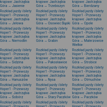
krajowe: Jastrzębia
krajowe: Jastrzębia
krajowe: Jastrzębia
Góra → Jasienie
Góra → Trzebiszyn
Góra → Bierdzany
Rozkład jazdy i bilety
Rozkład jazdy i bilety
Rozkład jazdy i bilety
Hoper1 - Przewozy
Hoper1 - Przewozy
Hoper1 - Przewozy
krajowe: Jastrzębia
krajowe: Jastrzębia
krajowe: Jastrzębia
Góra → Jełowa
Góra → Osowiec Śląski
Góra → Opole
Rozkład jazdy i bilety
Rozkład jazdy i bilety
Rozkład jazdy i bilety
Hoper1 - Przewozy
Hoper1 - Przewozy
Hoper1 - Przewozy
krajowe: Jastrzębia
krajowe: Jastrzębia
krajowe: Jastrzębia
Góra → Niemodlin
Góra → Grabin
Góra → Malerzowice
Wielkie
Rozkład jazdy i bilety
Rozkład jazdy i bilety
Rozkład jazdy i bilety
Hoper1 - Przewozy
Hoper1 - Przewozy
Hoper1 - Przewozy
krajowe: Jastrzębia
krajowe: Jastrzębia
krajowe: Jastrzębia
Góra → Sidzina
Góra → Pakosławice
Góra → Strobice
Rozkład jazdy i bilety
Rozkład jazdy i bilety
Rozkład jazdy i bilety
Hoper1 - Przewozy
Hoper1 - Przewozy
Hoper1 - Przewozy
krajowe: Jastrzębia
krajowe: Jastrzębia
krajowe: Jastrzębia
Góra → Hanuszów
Góra → Nysa
Góra → Otmuchów
Rozkład jazdy i bilety
Rozkład jazdy i bilety
Rozkład jazdy i bilety
Hoper1 - Przewozy
Hoper1 - Przewozy
Hoper1 - Przewozy
krajowe: Jastrzębia
krajowe: Jastrzębia
krajowe: Jastrzębia
Góra → Ścibórz
Góra → Stary Paczków
Góra → Paczków
Rozkład jazdy i bilety
Rozkład jazdy i bilety
Rozkład jazdy i bilety
Hoper1 - Przewozy
Hoper1 - Przewozy
Hoper1 - Przewozy