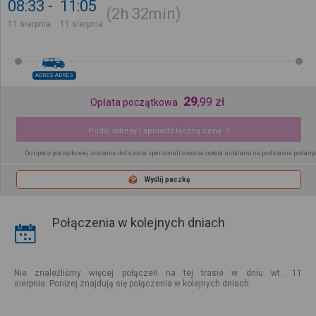
08:33
11:05
2h
32min
11 sierpnia
11 sierpnia
ADRES-ADRES
29
,
99
zł
Opłata początkowa
Podaj adresy i sprawdź łączną cenę
Do opłaty początkowej zostanie doliczona spersonalizowana opłata ustalana na podstawie podany
Wyślij paczkę
Połączenia w kolejnych dniach
Nie znaleźliśmy więcej połączeń na tej trasie w dniu wt.. 11
sierpnia. Poniżej znajdują się połączenia w kolejnych dniach