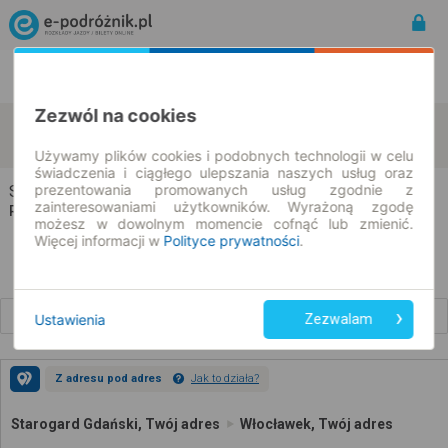
Rozkład Jazdy | Bilety
Bilety okresowe
Zezwól na cookies
Starogard Gdański
Włocławek
zmień kryteria
11.08.2026 | -- : --
Używamy plików cookies i podobnych technologii w celu
świadczenia i ciągłego ulepszania naszych usług oraz
prezentowania promowanych usług zgodnie z
Starogard Gdański → Włocławek
zainteresowaniami użytkowników. Wyrażoną zgodę
Rozkład jazdy i bilety
możesz w dowolnym momencie cofnąć lub zmienić.
Więcej informacji w
Polityce prywatności
.
Wcześniejsze połączenia
Ustawienia
Zezwalam
Z adresu pod adres
Jak to działa?
Starogard Gdański, Twój adres
Włocławek, Twój adres