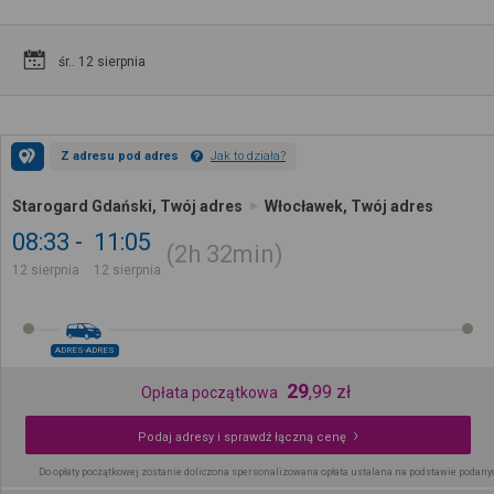
śr.. 12 sierpnia
Z adresu pod adres
Jak to działa?
Starogard Gdański, Twój adres
Włocławek, Twój adres
08:33
11:05
2h
32min
12 sierpnia
12 sierpnia
ADRES-ADRES
29
,
99
zł
Opłata początkowa
Podaj adresy i sprawdź łączną cenę
Do opłaty początkowej zostanie doliczona spersonalizowana opłata ustalana na podstawie podany