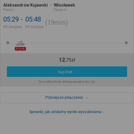
Aleksandrów Kujawski
Włocławek
Peron I
Peron II
05:29
05:48
19min
09 sierpnia
09 sierpnia
IC 5226
12
,
75
zł
Kup Bilet
Cena całkowita dla jednego pasażera bez ulgi
Późniejsze połączenia
Sprawdź, jak ustalamy wyniki wyszukiwania