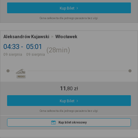
Kup Bilet
Cena całkowita dla jednego pasażera bez ulgi
Aleksandrów Kujawski
Włocławek
04:33
05:01
28min
09 sierpnia
09 sierpnia
REGIO
11
,
80
zł
Kup Bilet
Cena całkowita dla jednego pasażera bez ulgi
Kup bilet okresowy