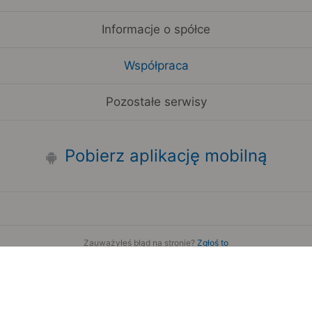
Informacje o spółce
Współpraca
Pozostałe serwisy
Pobierz aplikację mobilną
Zauważyłeś błąd na stronie?
Zgłoś to
Copyright 2006-2026 by Teroplan S.A.
Serwis używa danych GeoLite2 stworzonych przez firmę
MaxMind
www.maxmind.com