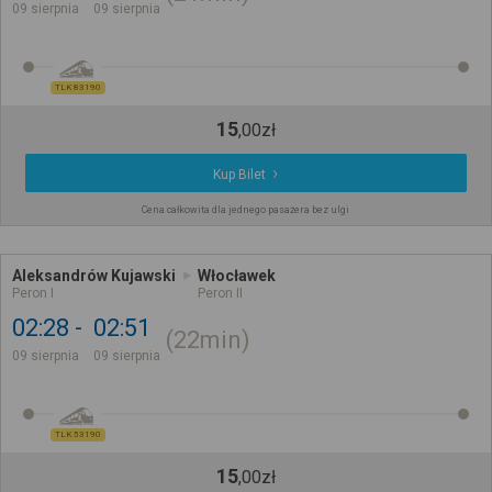
09 sierpnia
09 sierpnia
TLK 83190
15
,
00
zł
Kup Bilet
Cena całkowita dla jednego pasażera bez ulgi
Aleksandrów Kujawski
Włocławek
Peron I
Peron II
02:28
02:51
22min
09 sierpnia
09 sierpnia
TLK 53190
15
,
00
zł