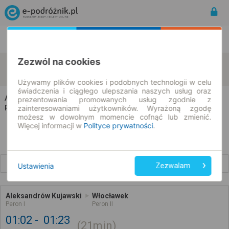
Rozkład Jazdy | Bilety
Bilety okresowe
Zezwól na cookies
Aleksandrów Kujawski
Włocławek
zmień kryteria
09.08.2026 | -- : --
Używamy plików cookies i podobnych technologii w celu
świadczenia i ciągłego ulepszania naszych usług oraz
Aleksandrów Kujawski → Włocławek
prezentowania promowanych usług zgodnie z
zainteresowaniami użytkowników. Wyrażoną zgodę
Rozkład jazdy i bilety
możesz w dowolnym momencie cofnąć lub zmienić.
Więcej informacji w
Polityce prywatności
.
Wcześniejsze połączenia
Ustawienia
Zezwalam
Aleksandrów Kujawski
Włocławek
Peron I
Peron II
01:02
01:23
21min