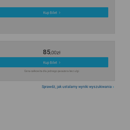
Kup Bilet
85
,
00
zł
Kup Bilet
Cena całkowita dla jednego pasażera bez ulgi
Sprawdź, jak ustalamy wyniki wyszukiwania