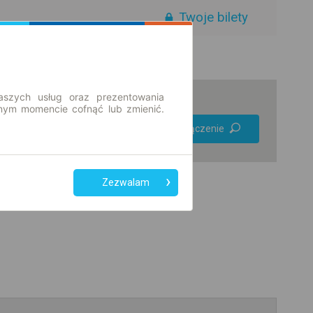
Twoje bilety
aszych usług oraz prezentowania
ym momencie cofnąć lub zmienić.
Preferuj bez
Znajdź połączenie
przesiadek
Tylko bilet online
Zezwalam