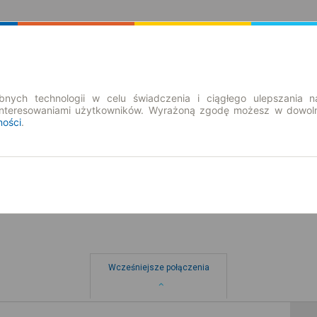
Rozkład Jazdy | Bilety
Bilety okresowe
nych technologii w celu świadczenia i ciągłego ulepszania n
interesowaniami użytkowników. Wyrażoną zgodę możesz w dowoln
ności
.
so. 8 sie.
-- : --
Wcześniejsze połączenia