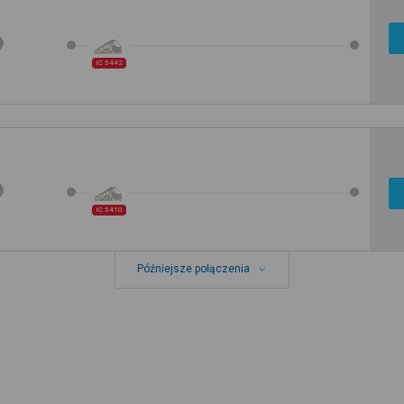
IC 5442
IC 5410
Późniejsze połączenia