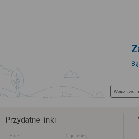
Z
Bą
Przydatne linki
Pomoc
Regulaminy