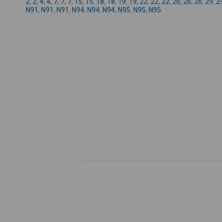
2
,
2
,
4
,
4
,
7
,
7
,
7
,
15
,
15
,
18
,
18
,
19
,
19
,
22
,
22
,
22
,
26
,
26
,
26
,
29
,
2
N91
,
N91
,
N91
,
N94
,
N94
,
N94
,
N95
,
N95
,
N95