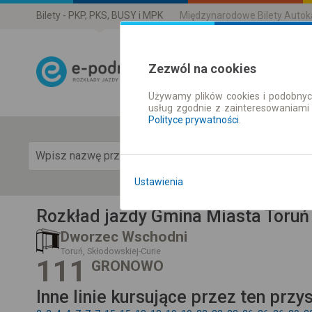
Bilety - PKP, PKS, BUSY i MPK
Międzynarodowe Bilety Auto
Zezwól na cookies
Używamy plików cookies i podobnyc
Rozkład Jazdy 
usług zgodnie z zainteresowaniami
Polityce prywatności
.
Pok
Ustawienia
Rozkład jazdy Gmina Miasta Toruń
Dworzec Wschodni
Toruń, Skłodowskiej-Curie
111
GRONOWO
Inne linie kursujące przez ten przy