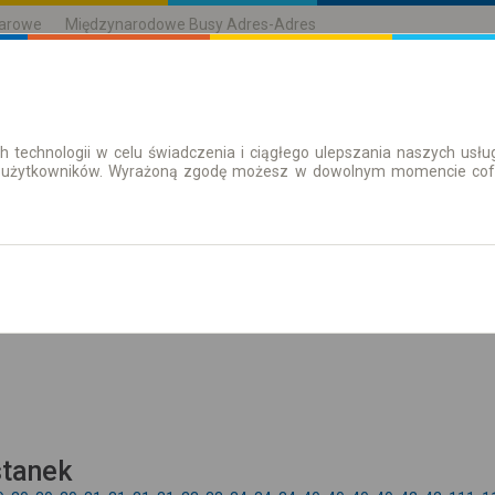
karowe
Międzynarodowe Busy Adres-Adres
h technologii w celu świadczenia i ciągłego ulepszania naszych us
| Bilety
Bilety okresowe
 użytkowników. Wyrażoną zgodę możesz w dowolnym momencie cofną
aż rozkład
stanek