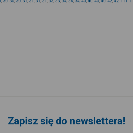
9
,
30
,
30
,
30
,
31
,
31
,
31
,
31
,
33
,
33
,
34
,
34
,
34
,
40
,
40
,
40
,
40
,
42
,
42
,
111
,
1
Zapisz się do newslettera!