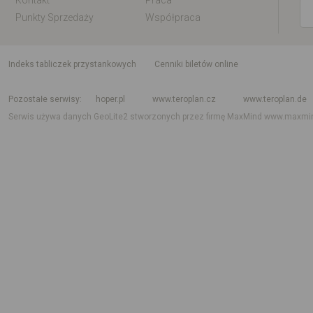
Kontakt
Praca
Punkty Sprzedaży
Współpraca
indeks tabliczek przystankowych
Cenniki biletów online
Rozkład jazdy krajowy i międzynarodowy
Rozkład jazdy autobusów
Rozk
Pozostałe serwisy
hoper.pl
www.teroplan.cz
www.teroplan.de
Serwis używa danych GeoLite2 stworzonych przez firmę MaxMind
www.maxmi