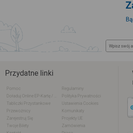
Z
Bą
Przydatne linki
Pomoc
Regulaminy
Doładuj Online EP-Kartę / EM-Kartę
Polityka Prywatności
Tabliczki Przystankowe
Ustawienia Cookies
Przewoźnicy
Komunikaty
Zarejestruj Się
Projekty UE
Twoje Bilety
Zamówienia