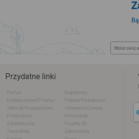
Z
Bą
Przydatne linki
Pomoc
Regulaminy
Doładuj Online EP-Kartę / EM-Kartę
Polityka Prywatności
Tabliczki Przystankowe
Ustawienia Cookies
Przewoźnicy
Komunikaty
Zarejestruj Się
Projekty UE
Twoje Bilety
Zamówienia