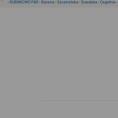
1
-
RUBINKOWO P&R
-
Barwna
-
Szczecińska
-
Suwalska
-
Cegielnia