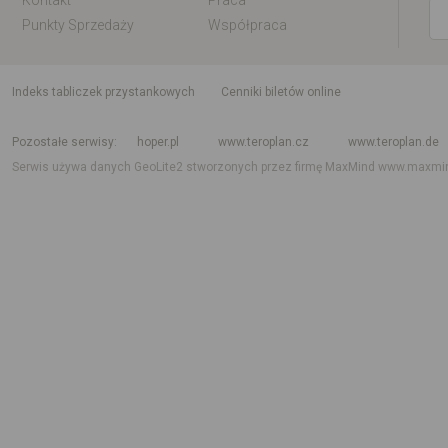
Kontakt
Praca
Punkty Sprzedaży
Współpraca
indeks tabliczek przystankowych
Cenniki biletów online
Rozkład jazdy krajowy i międzynarodowy
Rozkład jazdy autobusów
Rozk
Pozostałe serwisy
hoper.pl
www.teroplan.cz
www.teroplan.de
Serwis używa danych GeoLite2 stworzonych przez firmę MaxMind
www.maxmi