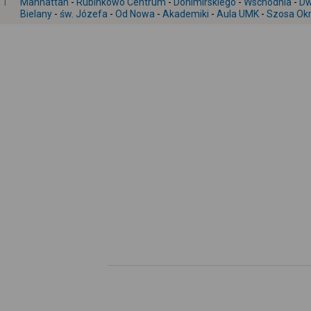
1
Manhattan
-
Rubinkowo Centrum
-
Donimirskiego
-
Wschodnia
-
Dw
Bielany
-
św. Józefa
-
Od Nowa
-
Akademiki
-
Aula UMK
-
Szosa Ok