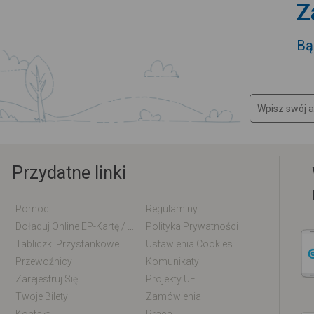
Z
Bą
Przydatne linki
Pomoc
Regulaminy
Doładuj Online EP-Kartę / EM-Kartę
Polityka Prywatności
Tabliczki Przystankowe
Ustawienia Cookies
Przewoźnicy
Komunikaty
Zarejestruj Się
Projekty UE
Twoje Bilety
Zamówienia