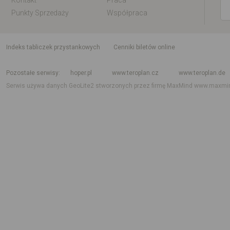
Kontakt
Praca
Punkty Sprzedaży
Współpraca
indeks tabliczek przystankowych
Cenniki biletów online
Rozkład jazdy krajowy i międzynarodowy
Rozkład jazdy autobusów
Rozk
Pozostałe serwisy
hoper.pl
www.teroplan.cz
www.teroplan.de
Serwis używa danych GeoLite2 stworzonych przez firmę MaxMind
www.maxmi